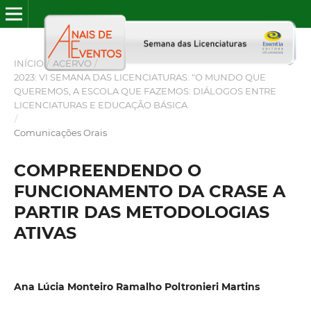
INÍCIO
/
ACERVO
/
2023: VI SEMANA DAS LICENCIATURAS: "O MUNDO QUE
QUEREMOS, A ESCOLA QUE FAZEMOS: DIÁLOGOS ENTRE
LICENCIATURAS E EDUCAÇÃO BÁSICA
/
Comunicações Orais
COMPREENDENDO O
FUNCIONAMENTO DA CRASE A
PARTIR DAS METODOLOGIAS
ATIVAS
Ana Lúcia Monteiro Ramalho Poltronieri Martins