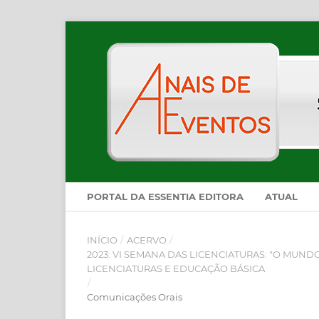
PORTAL DA ESSENTIA EDITORA
ATUAL
INÍCIO
/
ACERVO
/
2023: VI SEMANA DAS LICENCIATURAS: "O MUN
LICENCIATURAS E EDUCAÇÃO BÁSICA
/
Comunicações Orais