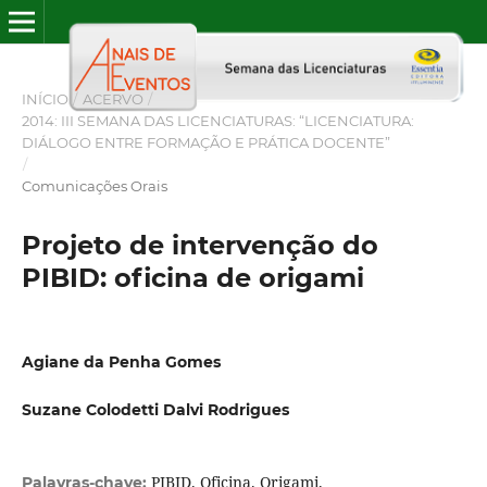
INÍCIO
/
ACERVO
/
2014: III SEMANA DAS LICENCIATURAS: “LICENCIATURA:
DIÁLOGO ENTRE FORMAÇÃO E PRÁTICA DOCENTE”
/
Comunicações Orais
Projeto de intervenção do
PIBID: oficina de origami
Agiane da Penha Gomes
Suzane Colodetti Dalvi Rodrigues
PIBID. Oficina. Origami.
Palavras-chave: