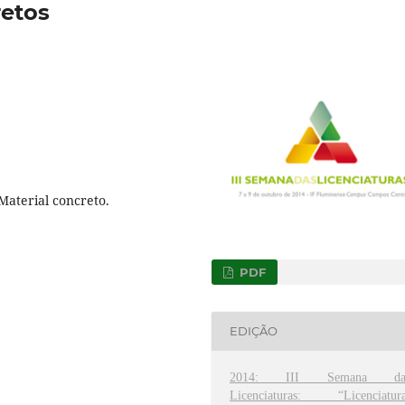
retos
 Material concreto.
PDF
EDIÇÃO
2014: III Semana da
Licenciaturas: “Licenciatura