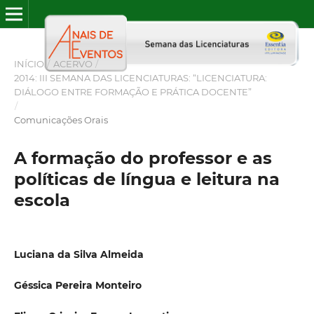
INÍCIO
/
ACERVO
/
2014: III SEMANA DAS LICENCIATURAS: “LICENCIATURA:
DIÁLOGO ENTRE FORMAÇÃO E PRÁTICA DOCENTE”
/
Comunicações Orais
A formação do professor e as
políticas de língua e leitura na
escola
Luciana da Silva Almeida
Géssica Pereira Monteiro