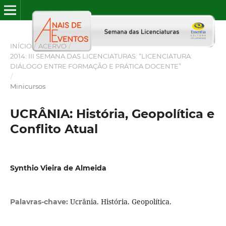
INÍCIO
/
ACERVO
/
2014: III SEMANA DAS LICENCIATURAS: “LICENCIATURA:
DIÁLOGO ENTRE FORMAÇÃO E PRÁTICA DOCENTE”
/
Minicursos
UCRÂNIA: História, Geopolítica e
Conflito Atual
Synthio Vieira de Almeida
Ucrânia. História. Geopolítica.
Palavras-chave: