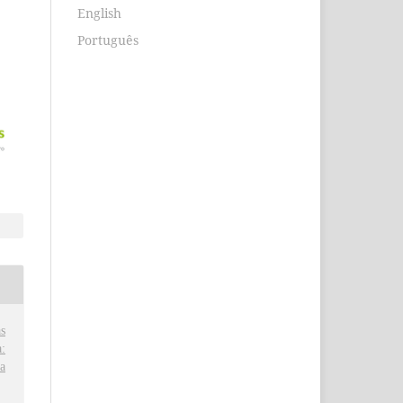
English
Português
s
:
a