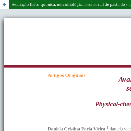
Avaliação físico-química, microbiológica e sensorial de pasta de soja condimentada