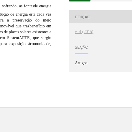
 sofrendo, as fontesde energia
dução de energia está cada vez
EDIÇÃO
para a preservação do meio
enovável que trazbenefício em
v. 4 (2015)
s de placas solares existentes e
jeto SustentARTE, que surgiu
 para exposição àcomunidade,
SEÇÃO
Artigos