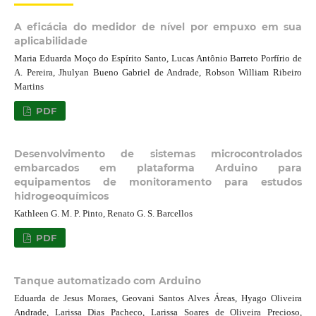
A eficácia do medidor de nível por empuxo em sua
aplicabilidade
Maria Eduarda Moço do Espírito Santo, Lucas Antônio Barreto Porfírio de
A. Pereira, Jhulyan Bueno Gabriel de Andrade, Robson William Ribeiro
Martins
PDF
Desenvolvimento de sistemas microcontrolados
embarcados em plataforma Arduino para
equipamentos de monitoramento para estudos
hidrogeoquímicos
Kathleen G. M. P. Pinto, Renato G. S. Barcellos
PDF
Tanque automatizado com Arduino
Eduarda de Jesus Moraes, Geovani Santos Alves Áreas, Hyago Oliveira
Andrade, Larissa Dias Pacheco, Larissa Soares de Oliveira Precioso,