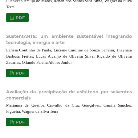
Luankeen Araújo de Matos, Renan dos Santos Sant’Anna, Wagner da Silva
Terra
PDF
SustentARTE: um ambiente sustentável integrando
tecnologia, energia e arte
Larissa Coutinho de Paula, Luciane Caroline de Souza Ferreira, Thaynara
Barbosa Freitas, Lucas Arcanjo de Oliveira Silva, Ricardo de Oliveira
Zacarias, Orlando Pereira Afonso Junior
PDF
Avaliação da precipitação de asfalteno por solventes
comerciais
Marianna de Queiroz Carvalho da Cruz Gonçalves, Camila Sanchez
Figueira, Wagner da Silva Terra
PDF