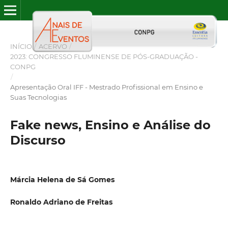
INÍCIO
/
ACERVO
/
2023: CONGRESSO FLUMINENSE DE PÓS-GRADUAÇÃO -
CONPG
/
Apresentação Oral IFF - Mestrado Profissional em Ensino e
Suas Tecnologias
Fake news, Ensino e Análise do
Discurso
Márcia Helena de Sá Gomes
Ronaldo Adriano de Freitas