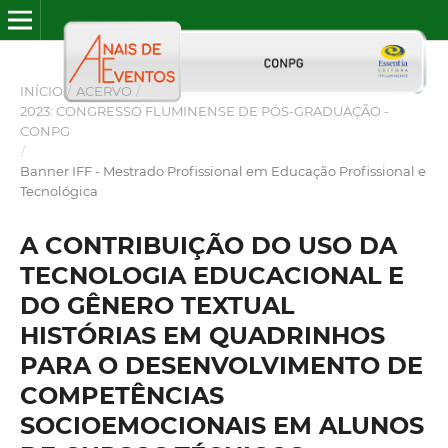
INÍCIO
/
ACERVO
/
2023: CONGRESSO FLUMINENSE DE PÓS-GRADUAÇÃO -
CONPG
/
Banner IFF - Mestrado Profissional em Educação Profissional e
Tecnológica
A CONTRIBUIÇÃO DO USO DA
TECNOLOGIA EDUCACIONAL E
DO GÊNERO TEXTUAL
HISTÓRIAS EM QUADRINHOS
PARA O DESENVOLVIMENTO DE
COMPETÊNCIAS
SOCIOEMOCIONAIS EM ALUNOS