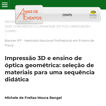
INÍCIO
/
ACERVO
/
2023: CONGRESSO FLUMINENSE DE PÓS-GRADUAÇÃO -
CONPG
/
Banner IFF - Mestrado Nacional Profissional em Ensino de
Física
Impressão 3D e ensino de
óptica geométrica: seleção de
materiais para uma sequência
didática
Michele de Freitas Moura Rangel