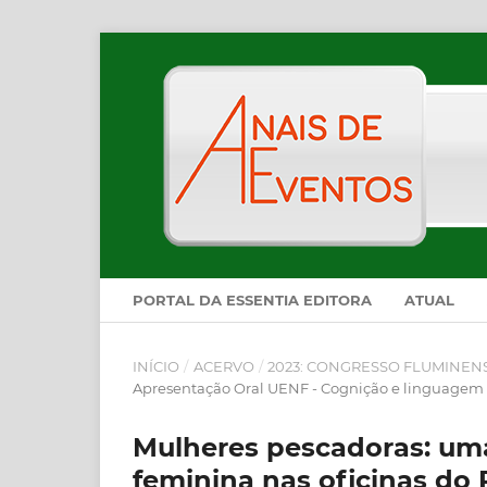
PORTAL DA ESSENTIA EDITORA
ATUAL
INÍCIO
/
ACERVO
/
2023: CONGRESSO FLUMINEN
Apresentação Oral UENF - Cognição e linguagem
Mulheres pescadoras: uma
feminina nas oficinas do