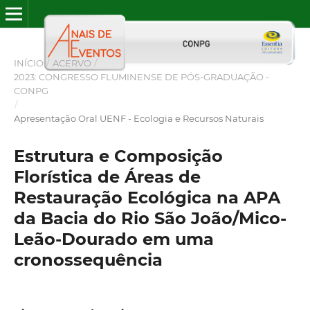
INÍCIO
/
ACERVO
/
2023: CONGRESSO FLUMINENSE DE PÓS-GRADUAÇÃO -
CONPG
/
Apresentação Oral UENF - Ecologia e Recursos Naturais
Estrutura e Composição
Florística de Áreas de
Restauração Ecológica na APA
da Bacia do Rio São João/Mico-
Leão-Dourado em uma
cronossequência