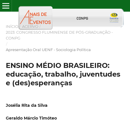
INÍCIO
/
ACERVO
/
2023: CONGRESSO FLUMINENSE DE PÓS-GRADUAÇÃO -
CONPG
/
Apresentação Oral UENF - Sociologia Política
ENSINO MÉDIO BRASILEIRO:
educação, trabalho, juventudes
e (des)esperanças
Josélia Rita da Silva
Geraldo Márcio Timóteo