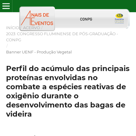
INÍCIO
/
ACERVO
/
2023: CONGRESSO FLUMINENSE DE PÓS-GRADUAÇÃO -
CONPG
/
Banner UENF - Produção Vegetal
Perfil do acúmulo das principais
proteínas envolvidas no
combate a espécies reativas de
oxigênio durante o
desenvolvimento das bagas de
videira