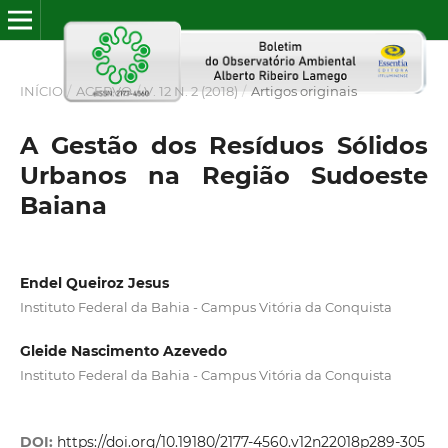
INÍCIO
/
ACERVO
/
V. 12 N. 2 (2018)
/
Artigos originais
A Gestão dos Resíduos Sólidos
Urbanos na Região Sudoeste
Baiana
Endel Queiroz Jesus
Instituto Federal da Bahia - Campus Vitória da Conquista
Gleide Nascimento Azevedo
Instituto Federal da Bahia - Campus Vitória da Conquista
DOI:
https://doi.org/10.19180/2177-4560.v12n22018p289-305