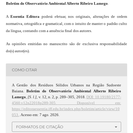
Boletim do Observatório Ambiental Alberto Ribeiro Lamego
.
A
Essentia Editora
poderá efetuar, nos originais, alterações de ordem
normativa, ortográfica e gramatical, com o intuito de manter o padrão culto
da língua, contando com a anuência final dos autores.
As opiniões emitidas no manuscrito são de exclusiva responsabilidade
do(s) autor(es).
COMO CITAR
A Gestão dos Resíduos Sólidos Urbanos na Região Sudoeste
Baiana.
Boletim do Observatório Ambiental Alberto Ribeiro
Lamego
,
[S. l.]
, v. 12, n. 2, p. 289–305, 2018.
DOI: 10.19180/2177-
4560.v12n22018p289-305.
Disponível em:
https://editoraessentia.iff.edu.br/index.php/boletim/article/view/10
053.
. Acesso em: 7 ago. 2026.
FORMATOS DE CITAÇÃO