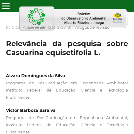
INÍCIO
/
ACERVO
/
V. 12 N. 2 (2018)
/
Artigos de revisão
Relevância da pesquisa sobre
Casuarina equisetifolia L.
Alvaro Domingues da Silva
Programa de Pós-Graduação em Engenharia Ambiental
Instituto Federal de Educação, Ciência e Tecnologia
Fluminense
Victor Barbosa Saraiva
Programa de Pós-Graduação em Engenharia Ambiental,
Instituto Federal de Educação, Ciência e Tecnologia
Fluminense