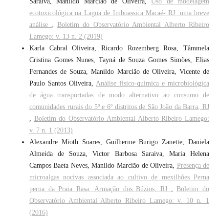
Saraiva, Manildo Marcião de Oliveira,
Uso de modelagem
ecotoxicológica na Lagoa de Imboassica Macaé- RJ: uma breve
análise
,
Boletim do Observatório Ambiental Alberto Ribeiro
Lamego: v. 13 n. 2 (2019)
Karla Cabral Oliveira, Ricardo Rozemberg Rosa, Tâmmela
Cristina Gomes Nunes, Tayná de Souza Gomes Simões, Elias
Fernandes de Souza, Manildo Marcião de Oliveira, Vicente de
Paulo Santos Oliveira,
Análise físico-química e microbiológica
de água transportadas de modo alternativo ao consumo de
comunidades rurais do 5º e 6º distritos de São João da Barra, RJ
,
Boletim do Observatório Ambiental Alberto Ribeiro Lamego:
v. 7 n. 1 (2013)
Alexandre Mioth Soares, Guilherme Burigo Zanette, Daniela
Almeida de Souza, Victor Barbosa Saraiva, Maria Helena
Campos Baeta Neves, Manildo Marcião de Oliveira,
Presença de
microalgas nocivas associada ao cultivo de mexilhões Perna
perna da Praia Rasa, Armação dos Búzios, RJ
,
Boletim do
Observatório Ambiental Alberto Ribeiro Lamego: v. 10 n. 1
(2016)