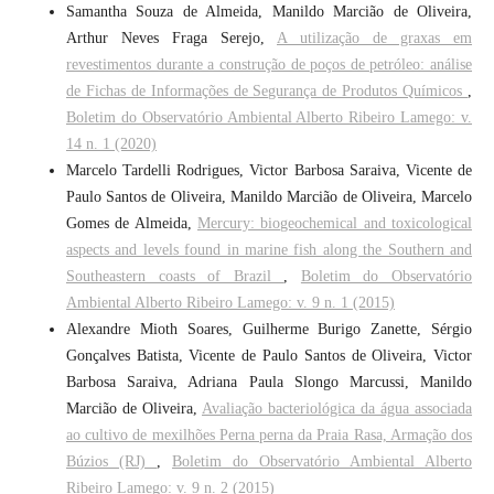
Samantha Souza de Almeida, Manildo Marcião de Oliveira,
Arthur Neves Fraga Serejo,
A utilização de graxas em
revestimentos durante a construção de poços de petróleo: análise
de Fichas de Informações de Segurança de Produtos Químicos
,
Boletim do Observatório Ambiental Alberto Ribeiro Lamego: v.
14 n. 1 (2020)
Marcelo Tardelli Rodrigues, Victor Barbosa Saraiva, Vicente de
Paulo Santos de Oliveira, Manildo Marcião de Oliveira, Marcelo
Gomes de Almeida,
Mercury: biogeochemical and toxicological
aspects and levels found in marine fish along the Southern and
Southeastern coasts of Brazil
,
Boletim do Observatório
Ambiental Alberto Ribeiro Lamego: v. 9 n. 1 (2015)
Alexandre Mioth Soares, Guilherme Burigo Zanette, Sérgio
Gonçalves Batista, Vicente de Paulo Santos de Oliveira, Victor
Barbosa Saraiva, Adriana Paula Slongo Marcussi, Manildo
Marcião de Oliveira,
Avaliação bacteriológica da água associada
ao cultivo de mexilhões Perna perna da Praia Rasa, Armação dos
Búzios (RJ)
,
Boletim do Observatório Ambiental Alberto
Ribeiro Lamego: v. 9 n. 2 (2015)