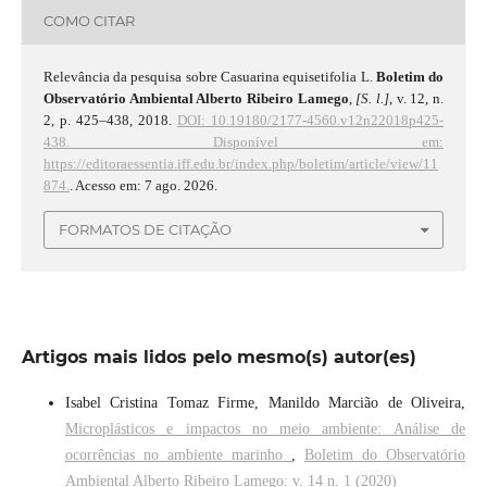
COMO CITAR
Relevância da pesquisa sobre Casuarina equisetifolia L.
Boletim do
Observatório Ambiental Alberto Ribeiro Lamego
,
[S. l.]
, v. 12, n.
2, p. 425–438, 2018.
DOI: 10.19180/2177-4560.v12n22018p425-
438.
Disponível em:
https://editoraessentia.iff.edu.br/index.php/boletim/article/view/11
874.
. Acesso em: 7 ago. 2026.
FORMATOS DE CITAÇÃO
Artigos mais lidos pelo mesmo(s) autor(es)
Isabel Cristina Tomaz Firme, Manildo Marcião de Oliveira,
Microplásticos e impactos no meio ambiente: Análise de
ocorrências no ambiente marinho
,
Boletim do Observatório
Ambiental Alberto Ribeiro Lamego: v. 14 n. 1 (2020)