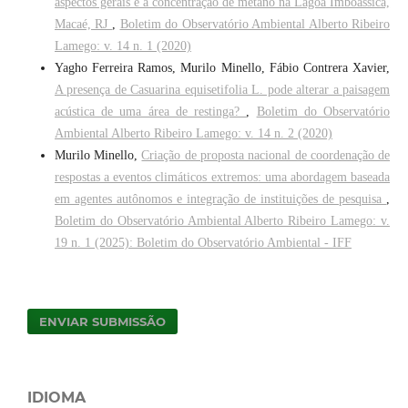
aspectos gerais e a concentração de metano na Lagoa Imboassica,
Macaé, RJ
,
Boletim do Observatório Ambiental Alberto Ribeiro
Lamego: v. 14 n. 1 (2020)
Yagho Ferreira Ramos, Murilo Minello, Fábio Contrera Xavier,
A presença de Casuarina equisetifolia L. pode alterar a paisagem
acústica de uma área de restinga?
,
Boletim do Observatório
Ambiental Alberto Ribeiro Lamego: v. 14 n. 2 (2020)
Murilo Minello,
Criação de proposta nacional de coordenação de
respostas a eventos climáticos extremos: uma abordagem baseada
em agentes autônomos e integração de instituições de pesquisa
,
Boletim do Observatório Ambiental Alberto Ribeiro Lamego: v.
19 n. 1 (2025): Boletim do Observatório Ambiental - IFF
ENVIAR SUBMISSÃO
IDIOMA