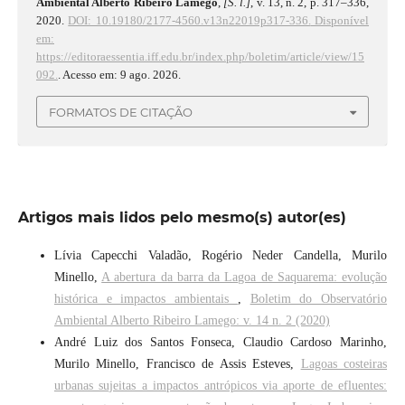
Ambiental Alberto Ribeiro Lamego
,
[S. l.]
, v. 13, n. 2, p. 317–336,
2020.
DOI: 10.19180/2177-4560.v13n22019p317-336.
Disponível
em:
https://editoraessentia.iff.edu.br/index.php/boletim/article/view/15
092.
. Acesso em: 9 ago. 2026.
FORMATOS DE CITAÇÃO
Artigos mais lidos pelo mesmo(s) autor(es)
Lívia Capecchi Valadão, Rogério Neder Candella, Murilo
Minello,
A abertura da barra da Lagoa de Saquarema: evolução
histórica e impactos ambientais
,
Boletim do Observatório
Ambiental Alberto Ribeiro Lamego: v. 14 n. 2 (2020)
André Luiz dos Santos Fonseca, Claudio Cardoso Marinho,
Murilo Minello, Francisco de Assis Esteves,
Lagoas costeiras
urbanas sujeitas a impactos antrópicos via aporte de efluentes: