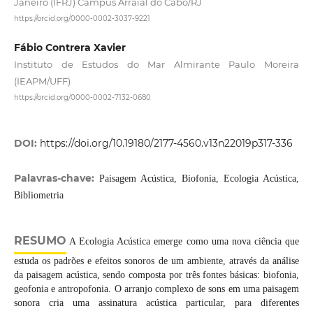
Janeiro (IFRJ) Campus Arraial do Cabo/RJ
https://orcid.org/0000-0002-3037-9221
Fábio Contrera Xavier
Instituto de Estudos do Mar Almirante Paulo Moreira
(IEAPM/UFF)
https://orcid.org/0000-0002-7132-0680
DOI:
https://doi.org/10.19180/2177-4560.v13n22019p317-336
Palavras-chave:
Paisagem Acústica, Biofonia, Ecologia Acústica,
Bibliometria
RESUMO
A Ecologia Acústica emerge como uma nova ciência que
estuda os padrões e efeitos sonoros de um ambiente, através da análise
da paisagem acústica, sendo composta por três fontes básicas: biofonia,
geofonia e antropofonia. O arranjo complexo de sons em uma paisagem
sonora cria uma assinatura acústica particular, para diferentes