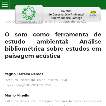
INÍCIO
/
ACERVO
/
V. 13 N. 2 (2019)
/
Artigos de revisão
O som como ferramenta de
estudo ambiental: Análise
bibliométrica sobre estudos em
paisagem acústica
Yagho Ferreira Ramos
Instituto Federal do Rio de Janeiro (IFRJ)
https://orcid.org/0000-0003-0021-0959
Murilo Minello
Instituto Federal de Educação, Ciência e Tecnologia do Rio de