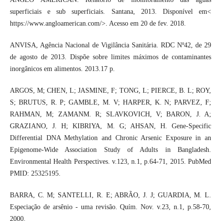
superficiais e sub superficiais. Santana, 2013. Disponível em<
https://www.angloamerican.com/>. Acesso em 20 de fev. 2018.
ANVISA, Agência Nacional de Vigilância Sanitária. RDC Nº42, de 29
de agosto de 2013. Dispõe sobre limites máximos de contaminantes
inorgânicos em alimentos. 2013.17 p.
ARGOS, M; CHEN, L; JASMINE, F; TONG, L; PIERCE, B. L; ROY,
S; BRUTUS, R. P; GAMBLE, M. V; HARPER, K. N; PARVEZ, F;
RAHMAN, M; ZAMANM. R; SLAVKOVICH, V; BARON, J. A;
GRAZIANO, J. H; KIBRIYA, M. G; AHSAN, H. Gene-Specific
Differential DNA Methylation and Chronic Arsenic Exposure in an
Epigenome-Wide Association Study of Adults in Bangladesh.
Environmental Health Perspectives. v.123, n.1, p.64-71, 2015. PubMed
PMID: 25325195.
BARRA, C. M; SANTELLI, R. E; ABRÃO, J. J; GUARDIA, M. L.
Especiação de arsênio - uma revisão. Quím. Nov. v.23, n.1, p.58-70,
2000.