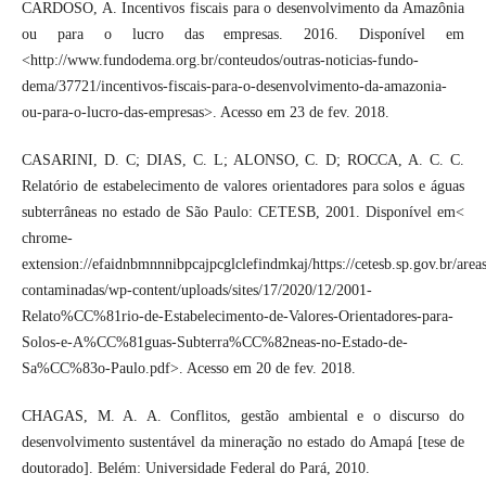
CARDOSO, A. Incentivos fiscais para o desenvolvimento da Amazônia
ou para o lucro das empresas. 2016. Disponível em
<http://www.fundodema.org.br/conteudos/outras-noticias-fundo-
dema/37721/incentivos-fiscais-para-o-desenvolvimento-da-amazonia-
ou-para-o-lucro-das-empresas>. Acesso em 23 de fev. 2018.
CASARINI, D. C; DIAS, C. L; ALONSO, C. D; ROCCA, A. C. C.
Relatório de estabelecimento de valores orientadores para solos e águas
subterrâneas no estado de São Paulo: CETESB, 2001. Disponível em<
chrome-
extension://efaidnbmnnnibpcajpcglclefindmkaj/https://cetesb.sp.gov.br/area
contaminadas/wp-content/uploads/sites/17/2020/12/2001-
Relato%CC%81rio-de-Estabelecimento-de-Valores-Orientadores-para-
Solos-e-A%CC%81guas-Subterra%CC%82neas-no-Estado-de-
Sa%CC%83o-Paulo.pdf>. Acesso em 20 de fev. 2018.
CHAGAS, M. A. A. Conflitos, gestão ambiental e o discurso do
desenvolvimento sustentável da mineração no estado do Amapá [tese de
doutorado]. Belém: Universidade Federal do Pará, 2010.