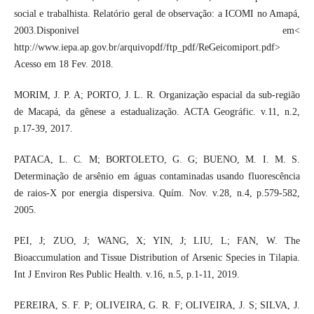
social e trabalhista. Relatório geral de observação: a ICOMI no Amapá,
2003.Disponivel em<
http://www.iepa.ap.gov.br/arquivopdf/ftp_pdf/ReGeicomiport.pdf>
Acesso em 18 Fev. 2018.
MORIM, J. P. A; PORTO, J. L. R. Organização espacial da sub-região
de Macapá, da gênese a estadualização. ACTA Geográfic. v.11, n.2,
p.17-39, 2017.
PATACA, L. C. M; BORTOLETO, G. G; BUENO, M. I. M. S.
Determinação de arsênio em águas contaminadas usando fluorescência
de raios-X por energia dispersiva. Quím. Nov. v.28, n.4, p.579-582,
2005.
PEI, J; ZUO, J; WANG, X; YIN, J; LIU, L; FAN, W. The
Bioaccumulation and Tissue Distribution of Arsenic Species in Tilapia.
Int J Environ Res Public Health. v.16, n.5, p.1-11, 2019.
PEREIRA, S. F. P; OLIVEIRA, G. R. F; OLIVEIRA, J. S; SILVA, J.