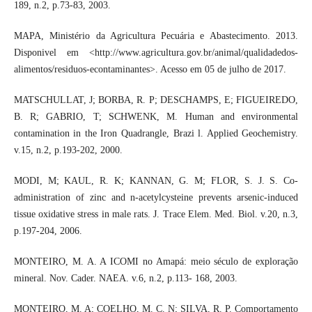
189, n.2, p.73-83, 2003.
MAPA, Ministério da Agricultura Pecuária e Abastecimento. 2013.
Disponivel em <http://www.agricultura.gov.br/animal/qualidadedos-
alimentos/residuos-econtaminantes>. Acesso em 05 de julho de 2017.
MATSCHULLAT, J; BORBA, R. P; DESCHAMPS, E; FIGUEIREDO,
B. R; GABRIO, T; SCHWENK, M. Human and environmental
contamination in the Iron Quadrangle, Brazi l. Applied Geochemistry.
v.15, n.2, p.193-202, 2000.
MODI, M; KAUL, R. K; KANNAN, G. M; FLOR, S. J. S. Co-
administration of zinc and n-acetylcysteine prevents arsenic-induced
tissue oxidative stress in male rats. J. Trace Elem. Med. Biol. v.20, n.3,
p.197-204, 2006.
MONTEIRO, M. A. A ICOMI no Amapá: meio século de exploração
mineral. Nov. Cader. NAEA. v.6, n.2, p.113- 168, 2003.
MONTEIRO, M. A; COELHO, M. C. N; SILVA, R. P. Comportamento