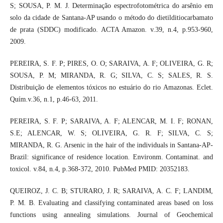
S; SOUSA, P. M. J. Determinação espectrofotométrica do arsênio em
solo da cidade de Santana-AP usando o método do dietilditiocarbamato
de prata (SDDC) modificado. ACTA Amazon. v.39, n.4, p.953-960,
2009.
PEREIRA, S. F. P; PIRES, O. O; SARAIVA, A. F; OLIVEIRA, G. R;
SOUSA, P. M; MIRANDA, R. G; SILVA, C. S; SALES, R. S.
Distribuição de elementos tóxicos no estuário do rio Amazonas. Eclet.
Quím.v.36, n.1, p.46-63, 2011.
PEREIRA, S. F. P; SARAIVA, A. F; ALENCAR, M. I. F; RONAN,
S.E; ALENCAR, W. S; OLIVEIRA, G. R. F; SILVA, C. S;
MIRANDA, R. G. Arsenic in the hair of the individuals in Santana-AP-
Brazil: significance of residence location. Environm. Contaminat. and
toxicol. v.84, n.4, p.368-372, 2010. PubMed PMID: 20352183.
QUEIROZ, J. C. B; STURARO, J. R; SARAIVA, A. C. F; LANDIM,
P. M. B. Evaluating and classifying contaminated areas based on loss
functions using annealing simulations. Journal of Geochemical