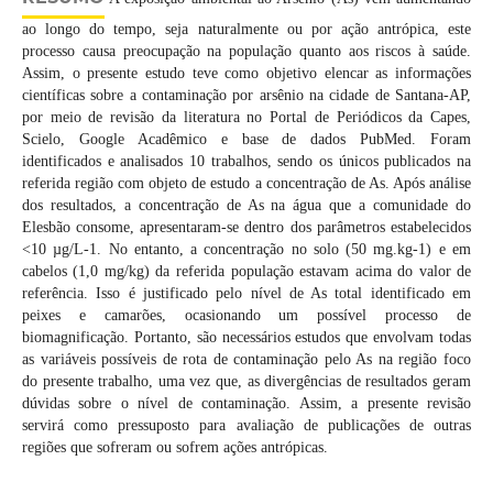
ao longo do tempo, seja naturalmente ou por ação antrópica, este
processo causa preocupação na população quanto aos riscos à saúde.
Assim, o presente estudo teve como objetivo elencar as informações
científicas sobre a contaminação por arsênio na cidade de Santana-AP,
por meio de revisão da literatura no Portal de Periódicos da Capes,
Scielo, Google Acadêmico e base de dados PubMed. Foram
identificados e analisados 10 trabalhos, sendo os únicos publicados na
referida região com objeto de estudo a concentração de As. Após análise
dos resultados, a concentração de As na água que a comunidade do
Elesbão consome, apresentaram-se dentro dos parâmetros estabelecidos
<10 µg/L-1. No entanto, a concentração no solo (50 mg.kg-1) e em
cabelos (1,0 mg/kg) da referida população estavam acima do valor de
referência. Isso é justificado pelo nível de As total identificado em
peixes e camarões, ocasionando um possível processo de
biomagnificação. Portanto, são necessários estudos que envolvam todas
as variáveis possíveis de rota de contaminação pelo As na região foco
do presente trabalho, uma vez que, as divergências de resultados geram
dúvidas sobre o nível de contaminação. Assim, a presente revisão
servirá como pressuposto para avaliação de publicações de outras
regiões que sofreram ou sofrem ações antrópicas.