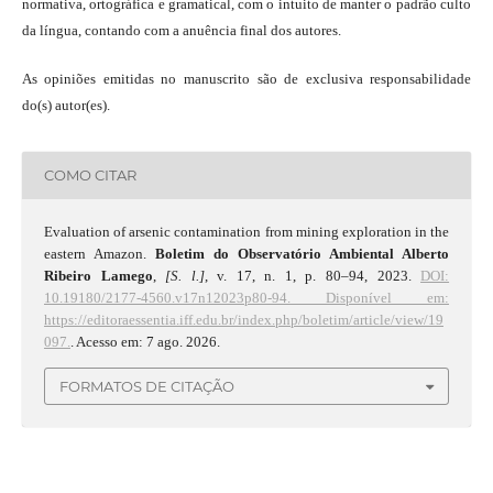
normativa, ortográfica e gramatical, com o intuito de manter o padrão culto
da língua, contando com a anuência final dos autores.
As opiniões emitidas no manuscrito são de exclusiva responsabilidade
do(s) autor(es).
COMO CITAR
Evaluation of arsenic contamination from mining exploration in the
eastern Amazon.
Boletim do Observatório Ambiental Alberto
Ribeiro Lamego
,
[S. l.]
, v. 17, n. 1, p. 80–94, 2023.
DOI:
10.19180/2177-4560.v17n12023p80-94.
Disponível em:
https://editoraessentia.iff.edu.br/index.php/boletim/article/view/19
097.
. Acesso em: 7 ago. 2026.
FORMATOS DE CITAÇÃO