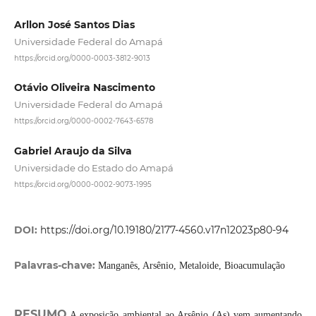
Arllon José Santos Dias
Universidade Federal do Amapá
https://orcid.org/0000-0003-3812-9013
Otávio Oliveira Nascimento
Universidade Federal do Amapá
https://orcid.org/0000-0002-7643-6578
Gabriel Araujo da Silva
Universidade do Estado do Amapá
https://orcid.org/0000-0002-9073-1995
DOI:
https://doi.org/10.19180/2177-4560.v17n12023p80-94
Palavras-chave:
Manganês, Arsênio, Metaloide, Bioacumulação
RESUMO
A exposição ambiental ao Arsênio (As) vem aumentando