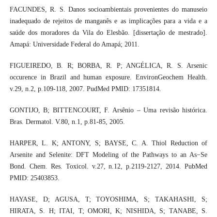
FACUNDES, R. S. Danos socioambientais provenientes do manuseio
inadequado de rejeitos de manganês e as implicações para a vida e a
saúde dos moradores da Vila do Elesbão. [dissertação de mestrado].
Amapá: Universidade Federal do Amapá; 2011.
FIGUEIREDO, B. R; BORBA, R. P; ANGÉLICA, R. S. Arsenic
occurence in Brazil and human exposure. EnvironGeochem Health.
v.29, n.2, p.109-118, 2007. PudMed PMID: 17351814.
GONTIJO, B; BITTENCOURT, F. Arsênio – Uma revisão histórica.
Bras. Dermatol. V.80, n.1, p.81-85, 2005.
HARPER, L. K; ANTONY, S; BAYSE, C. A. Thiol Reduction of
Arsenite and Selenite: DFT Modeling of the Pathways to an As−Se
Bond. Chem. Res. Toxicol. v.27, n.12, p.2119-2127, 2014. PubMed
PMID: 25403853.
HAYASE, D; AGUSA, T; TOYOSHIMA, S; TAKAHASHI, S;
HIRATA, S. H; ITAI, T; OMORI, K; NISHIDA, S; TANABE, S.