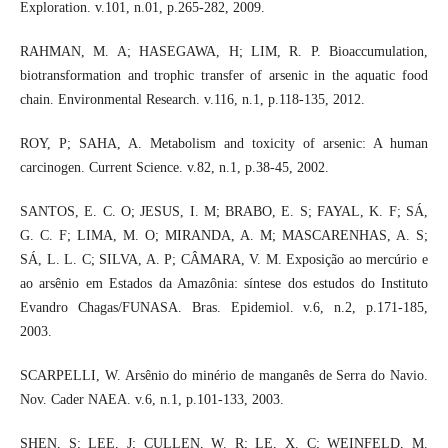
Exploration. v.101, n.01, p.265-282, 2009.
RAHMAN, M. A; HASEGAWA, H; LIM, R. P. Bioaccumulation,
biotransformation and trophic transfer of arsenic in the aquatic food
chain. Environmental Research. v.116, n.1, p.118-135, 2012.
ROY, P; SAHA, A. Metabolism and toxicity of arsenic: A human
carcinogen. Current Science. v.82, n.1, p.38-45, 2002.
SANTOS, E. C. O; JESUS, I. M; BRABO, E. S; FAYAL, K. F; SÁ,
G. C. F; LIMA, M. O; MIRANDA, A. M; MASCARENHAS, A. S;
SÁ, L. L. C; SILVA, A. P; CÂMARA, V. M. Exposição ao mercúrio e
ao arsênio em Estados da Amazônia: síntese dos estudos do Instituto
Evandro Chagas/FUNASA. Bras. Epidemiol. v.6, n.2, p.171-185,
2003.
SCARPELLI, W. Arsênio do minério de manganês de Serra do Navio.
Nov. Cader NAEA. v.6, n.1, p.101-133, 2003.
SHEN, S; LEE, J; CULLEN, W. R; LE, X. C; WEINFELD, M.