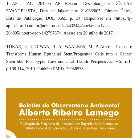
TJ-AP - AC: 204805 AP, Relator: Desembargador DÔGLAS
EVANGELISTA, Data de Julgamento: 21/06/2005, Câmara Única,
Data de Publicação: DOE 3565, p. 34. Disponível em <https://tj-
ap.jusbrasil.com.br/jurisprudencia/4432444/apelacao-civelac-
204805/inteiro-teor-14279787>. Acesso em 20 julho de 2017.
TOKAR, E. J; DIWAN, B. A; WAALKES, M. P. Arsenic Exposure
Transforms Human Epithelial Stem/Progenitor Cells into a Cancer
Stem-like Phenotype. Environmental Health Perspectives. v.5, n.1,
p.108-114, 2010. PubMed PMID: 20056578.