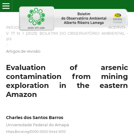
INÍCIO
/
ACERVO
/
V. 17 N. 1 (2023): BOLETIM DO OBSERVATÓRIO AMBIENTAL -
IFF
/
Artigos de revisão
Evaluation of arsenic
contamination from mining
exploration in the eastern
Amazon
Charles dos Santos Barros
Universidade Federal do Amapá
https://orcid.org/0000-0002-0444-5010