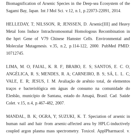
Biomagnification of Arsenic Species in the Deep-sea Ecosystem of the
Sagami Bay, Japan. Int J Mol Sci. v.12, n.1, p.22073-22091, 2014.
HELLEDAY, T; NILSSON, R; JENSSEN, D. Arsenic[III] and Heavy
Metal Ions Induce Intrachromosomal Homologous Recombination in
the hprt Gene of V79 Chinese Hamster Cells. Environmental and
Molecular Mutagenesis. v.35, n.2, p.114-122, 2000. PubMed PMID:
10712745.
LIMA, M. O; FAIAL, K. R. F; BRABO, E. S; SANTOS, E. C. O;
ANGÉLICA, R. S; MENDES, R. A; CARNEIRO, B. S; SÁ, L. L. C;
VALE, E. R; JESUS, I. M. Avaliação de arsênio total, de elementos
traços e bacteriológica em águas de consumo na comunidade do
Elesbão, município de Santana, estado do Amapá, Brasil. Cad. Saúde
Colet. v.15, n.4, p.467-482, 2007.
MANDAL, B. K; OGRA, Y; SUZUKI, K. T. Speciation of arsenic in
human nail and hair from arsenic-affected area by HPLC-inductively
coupled argon plasma mass spectrometry. Toxicol. ApplPharmacol. v.