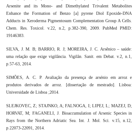
Arsenite and its Mono- and Dimethylated Trivalent Metabolites
Enhance the Formation of Benzo [a] pyrene Diol Epoxide-DNA
Adducts in Xeroderma Pigmentosum Complementation Group A Cells.
Chem. Res. Toxicol. v.22, n.2, p.382-390, 2009. PubMed PMID:
19146383.
SILVA, J. M. B; BARRIO, R. J; MOREIRA, J. C. Arsênico – saúde:
uma relação que exige vigilância. Vigilân. Sanit. em Debat. v.2, n.1,
p.57-63, 2014.
SIMÕES, A. C. P. Avaliação da presença de arsénio em arroz e
produtos derivados de arroz. [dissertação de mestrado]. Lisboa:
Universidade de Lisboa ;2014.
SLEJKOVEC, Z; STAJNKO, A; FALNOGA, I; LIPEJ, L; MAZEJ, D;
HORVAT, M; FAGANELI, J. Bioaccumulation of Arsenic Species in
Rays from the Northern Adriatic Sea. Int. J. Mol. Sci. v.15, n.12,
p.22073-22091, 2014.