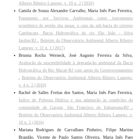
Alberto Ribeiro Lamego: v. 10 n. 2 (2016)
Camila de Souza Alexandre Carvalho, Maria Inês Paes Ferreira,
Pagamento por Serviços Ambientais como instrumento
econômico de gestão das águas: o caso da sub-bacia do córrego
Cambucaes, Bacia Hidrográfica do rio São João - Silva
Jardim/RJ
,
Boletim do Observatório Ambiental Alberto Ribeiro
Lamego: v. 11 n. 1 (2017)
Brunna Rocha Werneck, José Augusto Ferreira da Silva,
Avaliação da susceptibilidade à degradação ambiental da Bacia
Hidrográfica do Rio Macaé-RJ com apoio do Geoprocessamento
,
Boletim do Observatório Ambiental Alberto Ribeiro Lamego:
v. 4 n. 2 (2010)
Rachel de Salles Freitas dos Santos, Maria Inês Paes Ferreira,
Índice de Pobreza Hídrica e sua adaptação às condições da
comunidade de Gargaú, São Francisco do Itabapoana/RJ
,
Boletim do Observatório Ambiental Alberto Ribeiro Lamego: v.
10 n. 2 (2016)
Mariana Rodrigues de Carvalhaes Pinheiro, Filipe Martins
Brandão, Vicente de Paulo Santos Oliveira, Maria Inês Paes