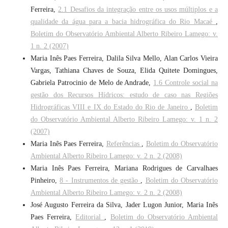
Ferreira,
2.1 Desafios da integração entre os usos múltiplos e a
qualidade da água para a bacia hidrográfica do Rio Macaé
,
Boletim do Observatório Ambiental Alberto Ribeiro Lamego: v.
1 n. 2 (2007)
Maria Inês Paes Ferreira, Dalila Silva Mello, Alan Carlos Vieira
Vargas, Tathiana Chaves de Souza, Elida Quitete Domingues,
Gabriela Patrocinio de Melo de Andrade,
1.6 Controle social na
gestão dos Recursos Hídricos: estudo de caso nas Regiões
Hidrográficas VIII e IX do Estado do Rio de Janeiro
,
Boletim
do Observatório Ambiental Alberto Ribeiro Lamego: v. 1 n. 2
(2007)
Maria Inês Paes Ferreira,
Referências
,
Boletim do Observatório
Ambiental Alberto Ribeiro Lamego: v. 2 n. 2 (2008)
Maria Inês Paes Ferreira, Mariana Rodrigues de Carvalhaes
Pinheiro,
8 - Instrumentos de gestão
,
Boletim do Observatório
Ambiental Alberto Ribeiro Lamego: v. 2 n. 2 (2008)
José Augusto Ferreira da Silva, Jader Lugon Junior, Maria Inês
Paes Ferreira,
Editorial
,
Boletim do Observatório Ambiental