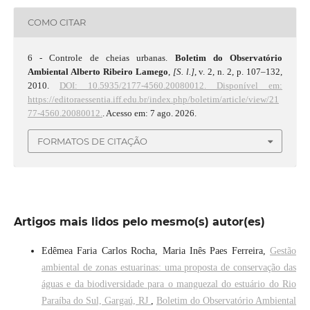
COMO CITAR
6 - Controle de cheias urbanas.
Boletim do Observatório
Ambiental Alberto Ribeiro Lamego
,
[S. l.]
, v. 2, n. 2, p. 107–132,
2010.
DOI: 10.5935/2177-4560.20080012.
Disponível em:
https://editoraessentia.iff.edu.br/index.php/boletim/article/view/21
77-4560.20080012.
. Acesso em: 7 ago. 2026.
FORMATOS DE CITAÇÃO
Artigos mais lidos pelo mesmo(s) autor(es)
Edêmea Faria Carlos Rocha, Maria Inês Paes Ferreira,
Gestão
ambiental de zonas estuarinas: uma proposta de conservação das
águas e da biodiversidade para o manguezal do estuário do Rio
Paraíba do Sul, Gargaú, RJ
,
Boletim do Observatório Ambiental