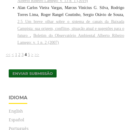
Alberto Ribeiro Lamego: v. 13 n. 1 (2019)
Alan Carlos Vieira Vargas, Marcus Vinícius G. Silva, Rodrigo
Torres Lima, Roger Rangel Coutinho, Sergio Otávio de Souza,
2.5 Um breve olhar sobre o sistema de canais da Baixada
Campista: sua origem, conflitos, situação atual e sugestões para o
futuro
,
Boletim do Observatório Ambiental Alberto Ribeiro
Lamego: v. 1 n. 2 (2007)
<<
<
1
2
3
4
5
>
>>
ENVIAR SUBMISSÃO
IDIOMA
English
Español
Português