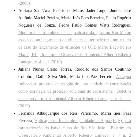
(2008)
Adriana Sant’Ana Tenório de Matos, Jader Lugon Júnior, José
Antônio Maciel Pereira, Maria Inês Paes Ferreira, Paulo Rogério
Nogueira de Souza, Pedro Paulo Gomes Watts Rodrigues,
Monitoramento ambiental da qualidade da água no Rio Macaé
associado ao lançamento de efluentes de termelétrica: um estudo
de caso do lançamento de efluentes da UTE Mário Lago no rio
Macaé, RJ
,
Boletim do Observatório Ambiental Alberto Ribeiro
Lamego: v. 4 n. 1 (2010)
Juliana Nunes Cristo Torres, Rodolfo dos Santos Coutinho
Coimbra, Dalila Silva Melo, Maria Inês Paes Ferreira,
A Lagoa
Imboacica: proposta de criação de uma unidade de conservação
como estratégia de proteção adicional do ecossistema
,
Boletim
do Observatório Ambiental Alberto Ribeiro Lamego: v. 6 n. 1
(2012)
Fernanda Albuquerque dos Reis Veríssimo, Maria Inês Paes
Ferreira,
Aplicação do Índice de Qualidade da Água (IQA) para
caracterização do baixo curso do Rio São João
,
Boletim do
Observatório Ambiental Alberto Ribeiro Lamego: v. 7 n. 2