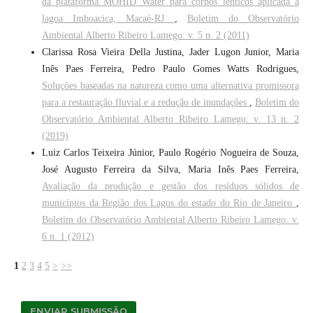
da plataforma MOHID Water para corpos lênticos aplicada à
lagoa Imboacica, Macaé-RJ
,
Boletim do Observatório
Ambiental Alberto Ribeiro Lamego: v. 5 n. 2 (2011)
Clarissa Rosa Vieira Della Justina, Jader Lugon Junior, Maria
Inês Paes Ferreira, Pedro Paulo Gomes Watts Rodrigues,
Soluções baseadas na natureza como uma alternativa promissora
para a restauração fluvial e a redução de inundações
,
Boletim do
Observatório Ambiental Alberto Ribeiro Lamego: v. 13 n. 2
(2019)
Luiz Carlos Teixeira Júnior, Paulo Rogério Nogueira de Souza,
José Augusto Ferreira da Silva, Maria Inês Paes Ferreira,
Avaliação da produção e gestão dos resíduos sólidos de
municípios da Região dos Lagos do estado do Rio de Janeiro
,
Boletim do Observatório Ambiental Alberto Ribeiro Lamego: v.
6 n. 1 (2012)
1
2
3
4
5
>
>>
ENVIAR SUBMISSÃO