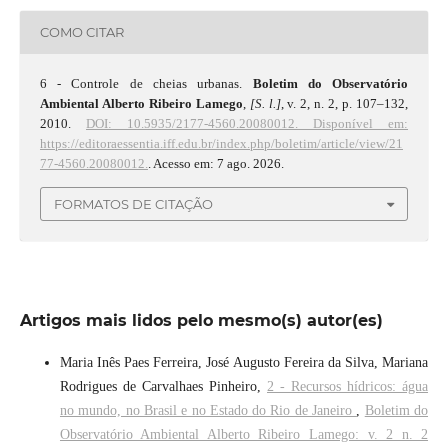
COMO CITAR
6 - Controle de cheias urbanas.
Boletim do Observatório
Ambiental Alberto Ribeiro Lamego
,
[S. l.]
, v. 2, n. 2, p. 107–132,
2010.
DOI: 10.5935/2177-4560.20080012.
Disponível em:
https://editoraessentia.iff.edu.br/index.php/boletim/article/view/21
77-4560.20080012.
. Acesso em: 7 ago. 2026.
FORMATOS DE CITAÇÃO
Artigos mais lidos pelo mesmo(s) autor(es)
Maria Inês Paes Ferreira, José Augusto Fereira da Silva, Mariana
Rodrigues de Carvalhaes Pinheiro,
2 - Recursos hídricos: água
no mundo, no Brasil e no Estado do Rio de Janeiro
,
Boletim do
Observatório Ambiental Alberto Ribeiro Lamego: v. 2 n. 2