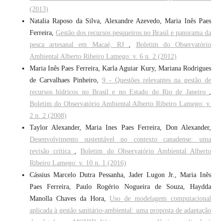
(2013)
Natalia Raposo da Silva, Alexandre Azevedo, Maria Inês Paes
Ferreira,
Gestão dos recursos pesqueiros no Brasil e panorama da
pesca artesanal em Macaé, RJ
,
Boletim do Observatório
Ambiental Alberto Ribeiro Lamego: v. 6 n. 2 (2012)
Maria Inês Paes Ferreira, Karla Aguiar Kury, Mariana Rodrigues
de Carvalhaes Pinheiro,
9 - Questões relevantes na gestão de
recursos hídricos no Brasil e no Estado do Rio de Janeiro
,
Boletim do Observatório Ambiental Alberto Ribeiro Lamego: v.
2 n. 2 (2008)
Taylor Alexander, Maria Ines Paes Ferreira, Don Alexander,
Desenvolvimento sustentável no contexto canadense: uma
revisão crítica
,
Boletim do Observatório Ambiental Alberto
Ribeiro Lamego: v. 10 n. 1 (2016)
Cássius Marcelo Dutra Pessanha, Jader Lugon Jr., Maria Inês
Paes Ferreira, Paulo Rogério Nogueira de Souza, Haydda
Manolla Chaves da Hora,
Uso de modelagem computacional
aplicada à gestão sanitário-ambiental: uma proposta de adaptação