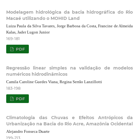
Modelagem hidrológica da bacia hidrográfica do Rio
Macaé utilizando o MOHID Land
Luiza Paula da Silva Tavares, Jorge Barbosa da Costa, Francine de Almeida
Kalas, Jader Lugon Junior
169-181
PDF
Regressão linear simples na validação de modelos
numéricos hidrodinâmicos
Camila Caroline Guedes Viana, Regina Serrão Lanzillotti
183-198
PDF
Climatologia das Chuvas e Efeitos Antrópicos da
Urbanização na Bacia do Rio Acre, Amazônia Ocidental
Alejandro Fonseca Duarte
199-213