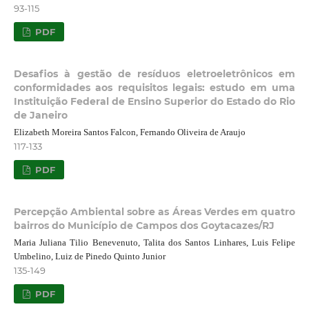
93-115
PDF
Desafios à gestão de resíduos eletroeletrônicos em
conformidades aos requisitos legais: estudo em uma
Instituição Federal de Ensino Superior do Estado do Rio
de Janeiro
Elizabeth Moreira Santos Falcon, Fernando Oliveira de Araujo
117-133
PDF
Percepção Ambiental sobre as Áreas Verdes em quatro
bairros do Município de Campos dos Goytacazes/RJ
Maria Juliana Tilio Benevenuto, Talita dos Santos Linhares, Luis Felipe
Umbelino, Luiz de Pinedo Quinto Junior
135-149
PDF