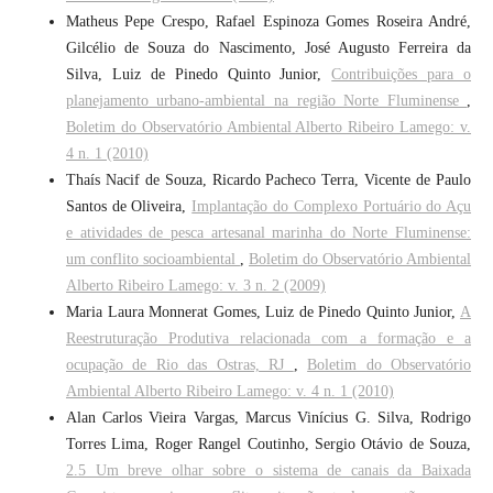
Matheus Pepe Crespo, Rafael Espinoza Gomes Roseira André,
Gilcélio de Souza do Nascimento, José Augusto Ferreira da
Silva, Luiz de Pinedo Quinto Junior,
Contribuições para o
planejamento urbano-ambiental na região Norte Fluminense
,
Boletim do Observatório Ambiental Alberto Ribeiro Lamego: v.
4 n. 1 (2010)
Thaís Nacif de Souza, Ricardo Pacheco Terra, Vicente de Paulo
Santos de Oliveira,
Implantação do Complexo Portuário do Açu
e atividades de pesca artesanal marinha do Norte Fluminense:
um conflito socioambiental
,
Boletim do Observatório Ambiental
Alberto Ribeiro Lamego: v. 3 n. 2 (2009)
Maria Laura Monnerat Gomes, Luiz de Pinedo Quinto Junior,
A
Reestruturação Produtiva relacionada com a formação e a
ocupação de Rio das Ostras, RJ
,
Boletim do Observatório
Ambiental Alberto Ribeiro Lamego: v. 4 n. 1 (2010)
Alan Carlos Vieira Vargas, Marcus Vinícius G. Silva, Rodrigo
Torres Lima, Roger Rangel Coutinho, Sergio Otávio de Souza,
2.5 Um breve olhar sobre o sistema de canais da Baixada