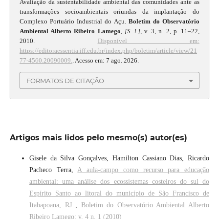
Avaliação da sustentabilidade ambiental das comunidades ante as
transformações socioambientais oriundas da implantação do
Complexo Portuário Industrial do Açu.
Boletim do Observatório
Ambiental Alberto Ribeiro Lamego
,
[S. l.]
, v. 3, n. 2, p. 11–22,
2010.
Disponível em:
https://editoraessentia.iff.edu.br/index.php/boletim/article/view/21
77-4560.20090009.
. Acesso em: 7 ago. 2026.
FORMATOS DE CITAÇÃO
Artigos mais lidos pelo mesmo(s) autor(es)
Gisele da Silva Gonçalves, Hamilton Cassiano Dias, Ricardo
Pacheco Terra,
A aula-campo como recurso para educação
ambiental: uma análise dos ecossistemas costeiros do sul do
Espírito Santo ao litoral do município de São Francisco de
Itabapoana, RJ
,
Boletim do Observatório Ambiental Alberto
Ribeiro Lamego: v. 4 n. 1 (2010)