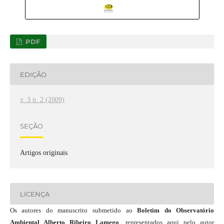
PDF
EDIÇÃO
v. 3 n. 2 (2009)
SEÇÃO
Artigos originais
LICENÇA
Os autores do manuscrito submetido ao
Boletim do Observatório
Ambiental Alberto Ribeiro Lamego
, representados aqui pelo autor