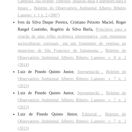
Campista: sua origem, conflitos, situação atual e sugestões para o
futuro
,
Boletim do Observatório Ambiental Alberto Ribeiro
Lamego: v. 1 n. 2 (2007)
Ives da Silva Duque Pereira, Cristiano Peixoto Maciel, Roger
Rangel Coutinho, Rogério da Silva Burla,
Princípios para a
criação de uma trilha ecológica interpretativa, com elementos
socioculturais regionais, em um fragmento de restinga no
município de São Francisco de Itabapoana
,
Boletim do
Observatório Ambiental Alberto Ribeiro Lamego: v. 8 n. 2
(2014)
Luiz de Pinedo Quinto Junior,
Apresentação
,
Boletim do
Observatório Ambiental Alberto Ribeiro Lamego: v. 7 n. 1
(2013)
Luiz de Pinedo Quinto Junior,
Apresentação
,
Boletim do
Observatório Ambiental Alberto Ribeiro Lamego: v. 7 n. 2
(2013)
Luiz de Pinedo Quinto Júnior,
Editorial
,
Boletim do
Observatório Ambiental Alberto Ribeiro Lamego: v. 7 n. 2
(2013)