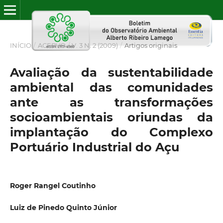
INÍCIO
/
ACERVO
/
V. 3 N. 2 (2009)
/
Artigos originais
Avaliação da sustentabilidade
ambiental das comunidades
ante as transformações
socioambientais oriundas da
implantação do Complexo
Portuário Industrial do Açu
Roger Rangel Coutinho
Luiz de Pinedo Quinto Júnior