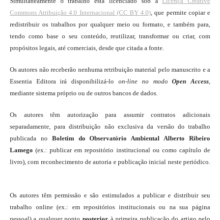
Simultaneamente o trabalho está licenciado sob a
Licença Creative
Commons Atribuição 4.0 Internacional (CC BY 4.0)
, que permite copiar e
redistribuir os trabalhos por qualquer meio ou formato, e também para,
tendo como base o seu conteúdo, reutilizar, transformar ou criar, com
propósitos legais, até comerciais, desde que citada a fonte.
Os autores não receberão nenhuma retribuição material pelo manuscrito e a
Essentia Editora irá disponibilizá-lo
on-line
no modo
Open Access
,
mediante sistema próprio ou de outros bancos de dados.
Os autores têm autorização para assumir contratos adicionais
separadamente, para distribuição não exclusiva da versão do trabalho
publicada no
Boletim do Observatório Ambiental Alberto Ribeiro
Lamego
(ex.: publicar em repositório institucional ou como capítulo de
livro), com reconhecimento de autoria e publicação inicial neste periódico.
Os autores têm permissão e são estimulados a publicar e distribuir seu
trabalho online (ex.: em repositórios institucionais ou na sua página
pessoal) a qualquer ponto
posterior
à primeira publicação do artigo pelo