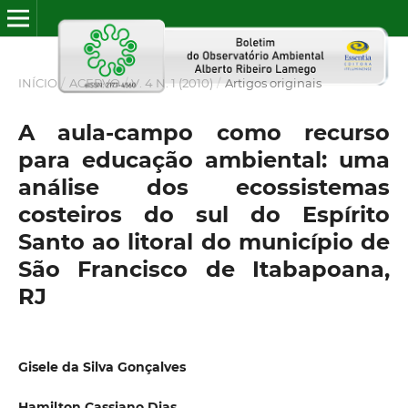
INÍCIO
/
ACERVO
/
V. 4 N. 1 (2010)
/
Artigos originais
A aula-campo como recurso
para educação ambiental: uma
análise dos ecossistemas
costeiros do sul do Espírito
Santo ao litoral do município de
São Francisco de Itabapoana,
RJ
Gisele da Silva Gonçalves
Hamilton Cassiano Dias