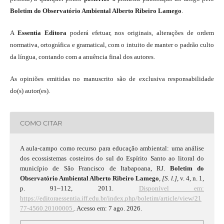
Boletim do Observatório Ambiental Alberto Ribeiro Lamego
.
A
Essentia Editora
poderá efetuar, nos originais, alterações de ordem
normativa, ortográfica e gramatical, com o intuito de manter o padrão culto
da língua, contando com a anuência final dos autores.
As opiniões emitidas no manuscrito são de exclusiva responsabilidade
do(s) autor(es).
COMO CITAR
A aula-campo como recurso para educação ambiental: uma análise
dos ecossistemas costeiros do sul do Espírito Santo ao litoral do
município de São Francisco de Itabapoana, RJ.
Boletim do
Observatório Ambiental Alberto Ribeiro Lamego
,
[S. l.]
, v. 4, n. 1,
p. 91–112, 2011.
Disponível em:
https://editoraessentia.iff.edu.br/index.php/boletim/article/view/21
77-4560.20100005.
. Acesso em: 7 ago. 2026.