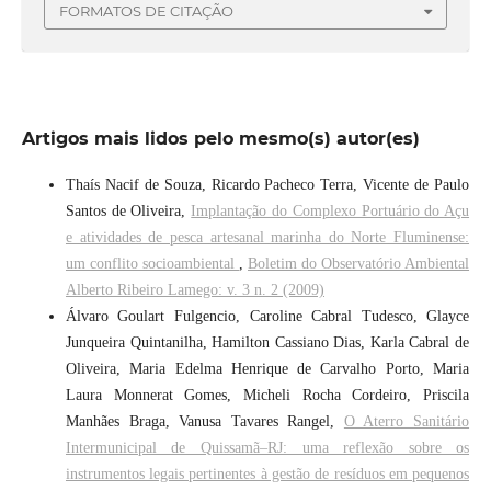
FORMATOS DE CITAÇÃO
Artigos mais lidos pelo mesmo(s) autor(es)
Thaís Nacif de Souza, Ricardo Pacheco Terra, Vicente de Paulo
Santos de Oliveira,
Implantação do Complexo Portuário do Açu
e atividades de pesca artesanal marinha do Norte Fluminense:
um conflito socioambiental
,
Boletim do Observatório Ambiental
Alberto Ribeiro Lamego: v. 3 n. 2 (2009)
Álvaro Goulart Fulgencio, Caroline Cabral Tudesco, Glayce
Junqueira Quintanilha, Hamilton Cassiano Dias, Karla Cabral de
Oliveira, Maria Edelma Henrique de Carvalho Porto, Maria
Laura Monnerat Gomes, Micheli Rocha Cordeiro, Priscila
Manhães Braga, Vanusa Tavares Rangel,
O Aterro Sanitário
Intermunicipal de Quissamã–RJ: uma reflexão sobre os
instrumentos legais pertinentes à gestão de resíduos em pequenos