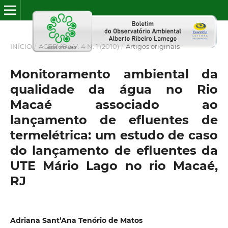
INÍCIO
/
ACERVO
/
V. 4 N. 1 (2010)
/
Artigos originais
Monitoramento ambiental da
qualidade da água no Rio
Macaé associado ao
lançamento de efluentes de
termelétrica: um estudo de caso
do lançamento de efluentes da
UTE Mário Lago no rio Macaé,
RJ
Adriana Sant’Ana Tenório de Matos