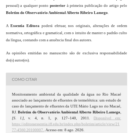
pessoal) a qualquer ponto
posterior
à primeira publicação do artigo pelo
Boletim do Observatório Ambiental Alberto Ribeiro Lamego
.
A
Essentia Editora
poderá efetuar, nos originais, alterações de ordem
normativa, ortográfica e gramatical, com o intuito de manter o padrão culto
da língua, contando com a anuência final dos autores.
As opiniões emitidas no manuscrito são de exclusiva responsabilidade
do(s) autor(es).
COMO CITAR
Monitoramento ambiental da qualidade da água no Rio Macaé
associado ao lançamento de efluentes de termelétrica: um estudo de
caso do lançamento de efluentes da UTE Mário Lago no rio Macaé,
RJ.
Boletim do Observatório Ambiental Alberto Ribeiro Lamego
,
[S. l.]
, v. 4, n. 1, p. 127–140, 2011.
Disponível em:
https://editoraessentia.iff.edu.br/index.php/boletim/article/view/21
77-4560.20100007.
. Acesso em: 8 ago. 2026.