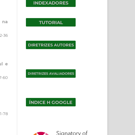
l na
12-36
ul e
7-60
1-78