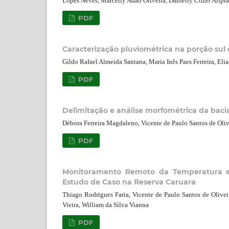
Lopes Neves, Marcelly Adão Oliveira, Danielly Cozer Alipr
PDF
Caracterização pluviométrica na porção sul 
Gildo Rafael Almeida Santana, Maria Inês Paes Ferreira, El
PDF
Delimitação e análise morfométrica da baci
Débora Ferreira Magdaleno, Vicente de Paulo Santos de Oli
PDF
Monitoramento Remoto da Temperatura 
Estudo de Caso na Reserva Caruara
Thiago Rodrigues Faria, Vicente de Paulo Santos de Olivei
Vieira, William da Silva Vianna
PDF