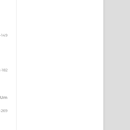
-149
2-182
 Um
-269