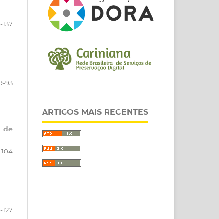
8-137
9-93
ARTIGOS MAIS RECENTES
o de
-104
-127