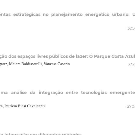
ntas estratégicas no planejamento energético urbano:
305
ção dos espaços livres públicos de lazer: O Parque Costa Azul
ratz, Maiara Baldissarelli, Vanessa Casarin
372
s: uma análise da integração entre tecnologias emergent
, Patrícia Biasi Cavalcanti
270
l de integração em diferentes métodos