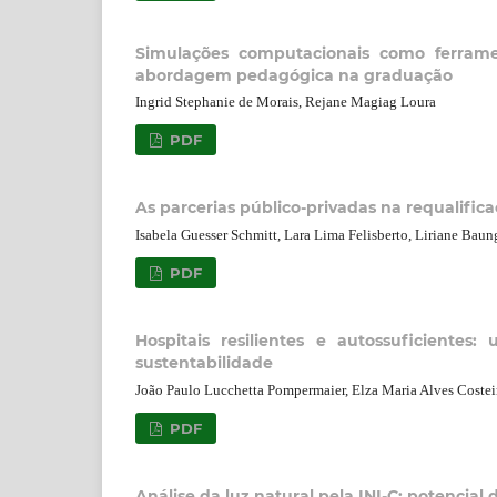
Simulações computacionais como ferrame
abordagem pedagógica na graduação
Ingrid Stephanie de Morais, Rejane Magiag Loura
PDF
As parcerias público-privadas na requalifica
Isabela Guesser Schmitt, Lara Lima Felisberto, Liriane Baung
PDF
Hospitais resilientes e autossuficiente
sustentabilidade
João Paulo Lucchetta Pompermaier, Elza Maria Alves Costeira
PDF
Análise da luz natural pela INI-C: potencia