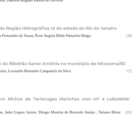
andi, Daniela Bogado Bastos de Oliveira
da Região Hidrográfica IX do estado do Rio de Janeiro
ias Fernandes de Sousa, Rose Angela Hilda Wanzeler Braga
138
a do Ribeirão Santo Antônio no município de Miracema/RJ
veira, Leonardo Bernardo Campaneli da Silva
17
em Ninhos de Tartarugas Marinhas com IoT e LoRaWAN:
ra, Jader Lugon Junior, Thiago Moreira de Rezende Araújo , Tatiane Bittar
253