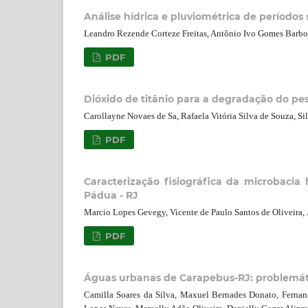
Análise hídrica e pluviométrica de período
Leandro Rezende Corteze Freitas, Antônio Ivo Gomes Barb
PDF
Dióxido de titânio para a degradação do pes
Carollayne Novaes de Sa, Rafaela Vitória Silva de Souza, Si
PDF
Caracterização fisiográfica da microbaci
Pádua - RJ
Marcio Lopes Gevegy, Vicente de Paulo Santos de Oliveira,
PDF
Águas urbanas de Carapebus-RJ: problemáti
Camilla Soares da Silva, Maxuel Bernades Donato, Fernand