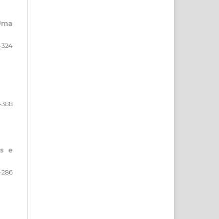
 Uma
-324
-388
es e
-286