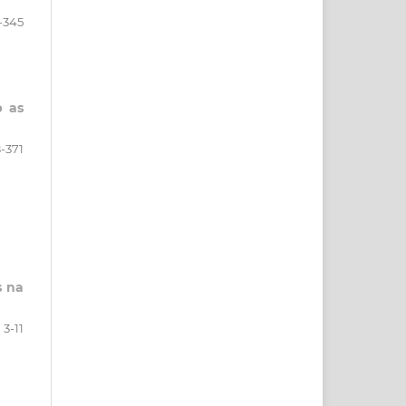
-345
b as
-371
s na
3-11