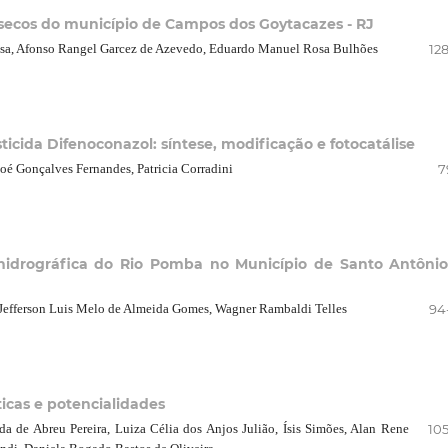
s secos do município de Campos dos Goytacazes - RJ
osa, Afonso Rangel Garcez de Azevedo, Eduardo Manuel Rosa Bulhões
12
ticida Difenoconazol: síntese, modificação e fotocatálise
loé Gonçalves Fernandes, Patricia Corradini
7
a hidrográfica do Rio Pomba no Município de Santo Antôni
 Jefferson Luis Melo de Almeida Gomes, Wagner Rambaldi Telles
94
cas e potencialidades
a de Abreu Pereira, Luiza Célia dos Anjos Julião, Ísis Simões, Alan Rene
105