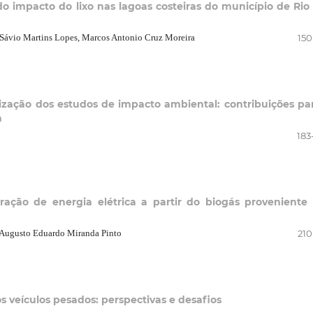
 impacto do lixo nas lagoas costeiras do município de Rio
, Sávio Martins Lopes, Marcos Antonio Cruz Moreira
150
alização dos estudos de impacto ambiental: contribuições pa
a
183
eração de energia elétrica a partir do biogás proveniente
z, Augusto Eduardo Miranda Pinto
210
 veículos pesados: perspectivas e desafios