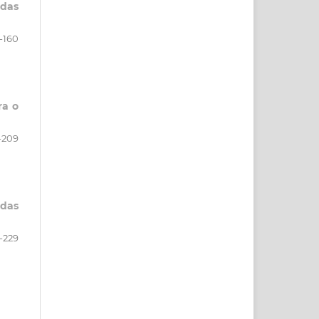
 das
-160
ra o
-209
 das
-229