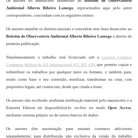
Os autores do manuscrito submetido ao
Boletim do Observatório
Ambiental Alberto Ribeiro Lamego
, representados aqui pelo autor
correspondente, concordam com os seguintes termos:
Os autores mantêm os direitos autorais e concedem sem ônus financeiro ao
Boletim do Observatório Ambiental Alberto Ribeiro Lamego
o direito de
primeira publicação.
Simultaneamente o trabalho está licenciado sob a
Licença Creative
Commons Atribuição 4.0 Internacional (CC BY 4.0)
, que permite copiar e
redistribuir os trabalhos por qualquer meio ou formato, e também para,
tendo como base o seu conteúdo, reutilizar, transformar ou criar, com
propósitos legais, até comerciais, desde que citada a fonte.
Os autores não receberão nenhuma retribuição material pelo manuscrito e a
Essentia Editora irá disponibilizá-lo
on-line
no modo
Open Access
,
mediante sistema próprio ou de outros bancos de dados.
Os autores têm autorização para assumir contratos adicionais
separadamente, para distribuição não exclusiva da versão do trabalho