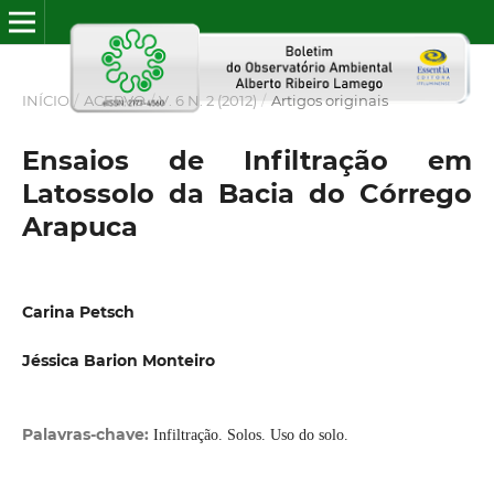
INÍCIO
/
ACERVO
/
V. 6 N. 2 (2012)
/
Artigos originais
Ensaios de Infiltração em
Latossolo da Bacia do Córrego
Arapuca
Carina Petsch
Jéssica Barion Monteiro
Palavras-chave:
Infiltração. Solos. Uso do solo.