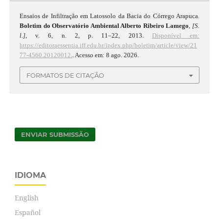
Ensaios de Infiltração em Latossolo da Bacia do Córrego Arapuca.
Boletim do Observatório Ambiental Alberto Ribeiro Lamego
,
[S.
l.]
, v. 6, n. 2, p. 11–22, 2013.
Disponível em:
https://editoraessentia.iff.edu.br/index.php/boletim/article/view/21
77-4560.20120012.
. Acesso em: 8 ago. 2026.
FORMATOS DE CITAÇÃO
ENVIAR SUBMISSÃO
IDIOMA
English
Español