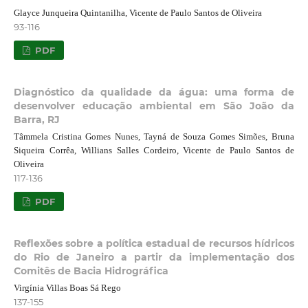
Glayce Junqueira Quintanilha, Vicente de Paulo Santos de Oliveira
93-116
PDF
Diagnóstico da qualidade da água: uma forma de
desenvolver educação ambiental em São João da
Barra, RJ
Tâmmela Cristina Gomes Nunes, Tayná de Souza Gomes Simões, Bruna
Siqueira Corrêa, Willians Salles Cordeiro, Vicente de Paulo Santos de
Oliveira
117-136
PDF
Reflexões sobre a política estadual de recursos hídricos
do Rio de Janeiro a partir da implementação dos
Comitês de Bacia Hidrográfica
Virgínia Villas Boas Sá Rego
137-155