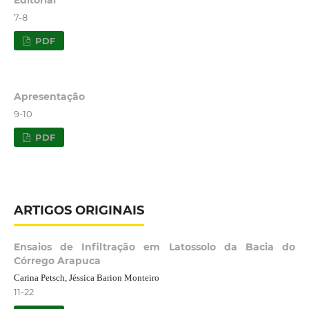
Editorial
7-8
PDF
Apresentação
9-10
PDF
ARTIGOS ORIGINAIS
Ensaios de Infiltração em Latossolo da Bacia do
Córrego Arapuca
Carina Petsch, Jéssica Barion Monteiro
11-22