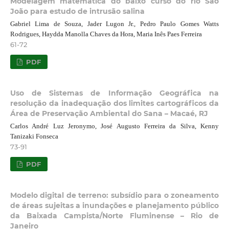
Modelagem matemática do baixo curso do rio São
João para estudo de intrusão salina
Gabriel Lima de Souza, Jader Lugon Jr., Pedro Paulo Gomes Watts
Rodrigues, Haydda Manolla Chaves da Hora, Maria Inês Paes Ferreira
61-72
PDF
Uso de Sistemas de Informação Geográfica na
resolução da inadequação dos limites cartográficos da
Área de Preservação Ambiental do Sana – Macaé, RJ
Carlos André Luz Jeronymo, José Augusto Ferreira da Silva, Kenny
Tanizaki Fonseca
73-91
PDF
Modelo digital de terreno: subsídio para o zoneamento
de áreas sujeitas a inundações e planejamento público
da Baixada Campista/Norte Fluminense – Rio de
Janeiro