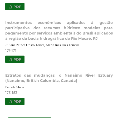
PDF
Instrumentos econômicos aplicados à gestão
participativa dos recursos hídricos: modelos para
pagamento por serviços ambientais do Brasil aplicados
à região da bacia hidrográfica do Rio Macaé, RJ
Juliana Nunes Cristo Torres, Maria Inês Paes Ferreira
157-171
PDF
Estratos das mudanças: o Nanaimo River Estuary
(Nanaimo, British Columbia, Canada)
Pamela Shaw
173-183
PDF