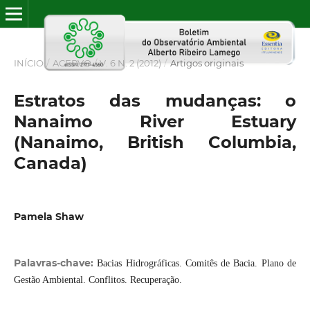
INÍCIO
/
ACERVO
/
V. 6 N. 2 (2012)
/
Artigos originais
Estratos das mudanças: o
Nanaimo River Estuary
(Nanaimo, British Columbia,
Canada)
Pamela Shaw
Palavras-chave:
Bacias Hidrográficas. Comitês de Bacia. Plano de
Gestão Ambiental. Conflitos. Recuperação.