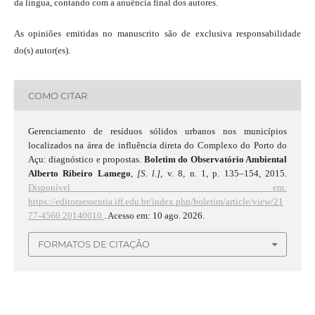
da língua, contando com a anuência final dos autores.
As opiniões emitidas no manuscrito são de exclusiva responsabilidade
do(s) autor(es).
COMO CITAR
Gerenciamento de resíduos sólidos urbanos nos municípios
localizados na área de influência direta do Complexo do Porto do
Açu: diagnóstico e propostas.
Boletim do Observatório Ambiental
Alberto Ribeiro Lamego
,
[S. l.]
, v. 8, n. 1, p. 135–154, 2015.
Disponível em:
https://editoraessentia.iff.edu.br/index.php/boletim/article/view/21
77-4560.20140010.
. Acesso em: 10 ago. 2026.
FORMATOS DE CITAÇÃO