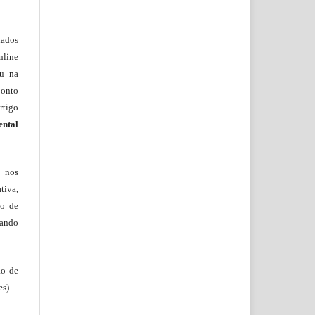
lados
nline
ou na
onto
rtigo
ental
, nos
tiva,
to de
tando
ão de
s).