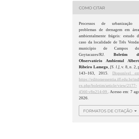
COMO CITAR
Processos de urbanização 
problemas de drenagem em área
ambientalmente frágeis: estudo d
caso da localidade de Três Venda
município de Campos do
Goytacazes/RJ.
Boletim d
Observatório Ambiental Albert
Ribeiro Lamego
,
[S. l.]
, v. 8, n. 2, 
143–163, 2015.
Disponível em
https://editoraessentia.iff.edu.br/in
ex.php/boletim/article/view/2177-
4560.v8n214-09.
. Acesso em: 7 ag
2026.
FORMATOS DE CITAÇÃO