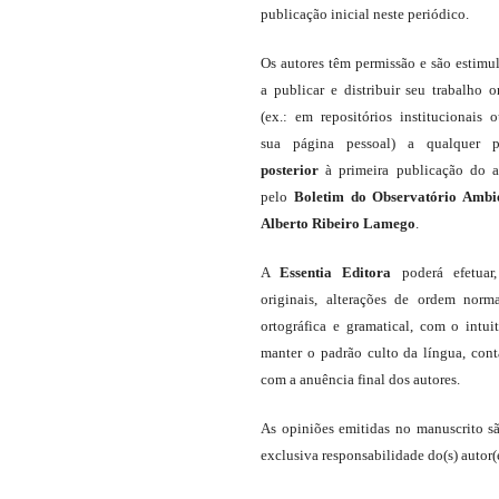
publicação inicial neste periódico.
Os autores têm permissão e são estimu
a publicar e distribuir seu trabalho o
(ex.: em repositórios institucionais 
sua página pessoal) a qualquer p
posterior
à primeira publicação do a
pelo
Boletim do Observatório Ambi
Alberto Ribeiro Lamego
.
A
Essentia Editora
poderá efetuar
originais, alterações de ordem norma
ortográfica e gramatical, com o intui
manter o padrão culto da língua, con
com a anuência final dos autores.
As opiniões emitidas no manuscrito s
exclusiva responsabilidade do(s) autor(e