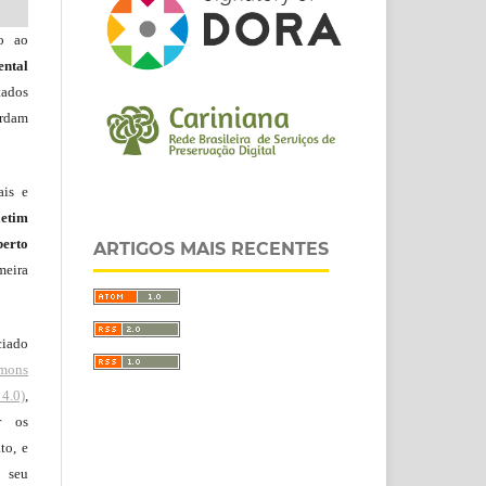
do ao
ntal
tados
ordam
ais e
letim
erto
ARTIGOS MAIS RECENTES
meira
ciado
mons
4.0)
,
r os
to, e
 seu