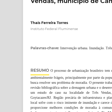
Vendas, município de Ca
Thaís Ferreira Torres
Instituto Federal Fluminense
Palavras-chave:
Intervenção urbana. Inundação. Trê
RESUMO
O processo de urbanização brasileiro tem 
ambientalmente frágeis, principalmente por parte da popu
busca resolver seu problema de moradia. O presente trab
revisão bibliográfica sobre a drenagem urbana e o desenv
um estudo de caso na localidade de Três Vendas
Goytacazes/RJ. Região precária de infraestrutura e pla
local sofre com o risco iminente de inundação e carece
proporcione melhores condições de moradia à comuni