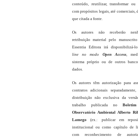
conteúdo, reutilizar, transformar ou c
com propósitos legais, até comerciais, 
que citada a fonte.
Os autores não receberão nen
retribuição material pelo manuscrit
Essentia Editora irá disponibilizá-
line
no modo
Open Access
, med
sistema próprio ou de outros banc
dados.
Os autores têm autorização para as
contratos adicionais separadamente,
distribuição não exclusiva da vers
trabalho publicada no
Boleti
Observatório Ambiental Alberto Ri
Lamego
(ex.: publicar em reposit
institucional ou como capítulo de li
com reconhecimento de autor