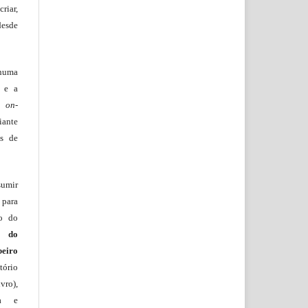
riar,
desde
huma
o e a
lo
on-
iante
os de
sumir
 para
ão do
m do
beiro
ório
vro),
ia e