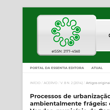
PORTAL DA ESSENTIA EDITORA
ATUAL
INÍCIO
/
ACERVO
/
V. 8 N. 2 (2014)
/
Artigos origina
Processos de urbanizaçã
ambientalmente frágeis: 