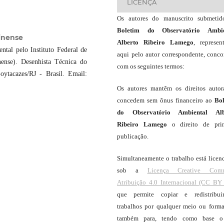
LICENÇA
Os autores do manuscrito submeti
Boletim do Observatório Ambie
minense
Alberto Ribeiro Lamego
, represen
tal pelo Instituto Federal de
aqui pelo autor correspondente, conc
ense). Desenhista Técnica do
com os seguintes termos:
tacazes/RJ - Brasil. Email:
Os autores mantêm os direitos autor
concedem sem ônus financeiro ao
Bo
do Observatório Ambiental Alb
Ribeiro Lamego
o direito de pri
publicação.
Simultaneamente o trabalho está licen
sob a
Licença Creative Com
Atribuição 4.0 Internacional (CC BY 
que permite copiar e redistribui
trabalhos por qualquer meio ou forma
também para, tendo como base o