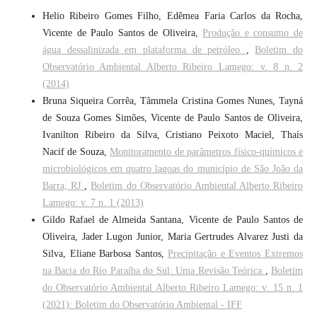
Helio Ribeiro Gomes Filho, Edêmea Faria Carlos da Rocha,
Vicente de Paulo Santos de Oliveira,
Produção e consumo de
água dessalinizada em plataforma de petróleo
,
Boletim do
Observatório Ambiental Alberto Ribeiro Lamego: v. 8 n. 2
(2014)
Bruna Siqueira Corrêa, Tâmmela Cristina Gomes Nunes, Tayná
de Souza Gomes Simões, Vicente de Paulo Santos de Oliveira,
Ivanilton Ribeiro da Silva, Cristiano Peixoto Maciel, Thaís
Nacif de Souza,
Monitoramento de parâmetros físico-químicos e
microbiológicos em quatro lagoas do município de São João da
Barra, RJ
,
Boletim do Observatório Ambiental Alberto Ribeiro
Lamego: v. 7 n. 1 (2013)
Gildo Rafael de Almeida Santana, Vicente de Paulo Santos de
Oliveira, Jader Lugon Junior, Maria Gertrudes Alvarez Justi da
Silva, Eliane Barbosa Santos,
Precipitação e Eventos Extremos
na Bacia do Rio Paraíba do Sul: Uma Revisão Teórica
,
Boletim
do Observatório Ambiental Alberto Ribeiro Lamego: v. 15 n. 1
(2021): Boletim do Observatório Ambiental - IFF