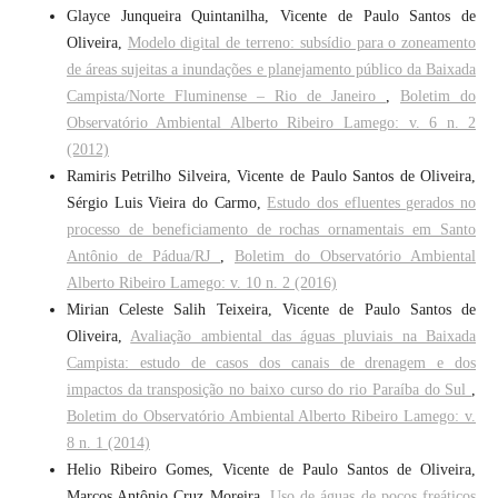
Glayce Junqueira Quintanilha, Vicente de Paulo Santos de
Oliveira,
Modelo digital de terreno: subsídio para o zoneamento
de áreas sujeitas a inundações e planejamento público da Baixada
Campista/Norte Fluminense – Rio de Janeiro
,
Boletim do
Observatório Ambiental Alberto Ribeiro Lamego: v. 6 n. 2
(2012)
Ramiris Petrilho Silveira, Vicente de Paulo Santos de Oliveira,
Sérgio Luis Vieira do Carmo,
Estudo dos efluentes gerados no
processo de beneficiamento de rochas ornamentais em Santo
Antônio de Pádua/RJ
,
Boletim do Observatório Ambiental
Alberto Ribeiro Lamego: v. 10 n. 2 (2016)
Mirian Celeste Salih Teixeira, Vicente de Paulo Santos de
Oliveira,
Avaliação ambiental das águas pluviais na Baixada
Campista: estudo de casos dos canais de drenagem e dos
impactos da transposição no baixo curso do rio Paraíba do Sul
,
Boletim do Observatório Ambiental Alberto Ribeiro Lamego: v.
8 n. 1 (2014)
Helio Ribeiro Gomes, Vicente de Paulo Santos de Oliveira,
Marcos Antônio Cruz Moreira,
Uso de águas de poços freáticos