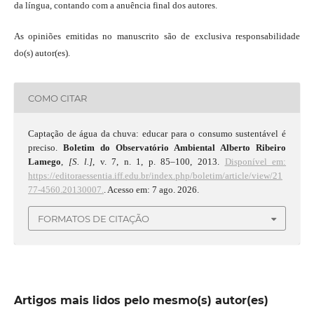
da língua, contando com a anuência final dos autores.
As opiniões emitidas no manuscrito são de exclusiva responsabilidade
do(s) autor(es).
COMO CITAR
Captação de água da chuva: educar para o consumo sustentável é
preciso.
Boletim do Observatório Ambiental Alberto Ribeiro
Lamego
,
[S. l.]
, v. 7, n. 1, p. 85–100, 2013.
Disponível em:
https://editoraessentia.iff.edu.br/index.php/boletim/article/view/21
77-4560.20130007.
. Acesso em: 7 ago. 2026.
FORMATOS DE CITAÇÃO
Artigos mais lidos pelo mesmo(s) autor(es)