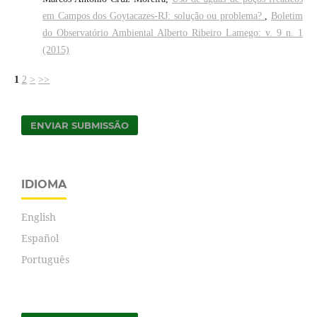
em Campos dos Goytacazes-RJ: solução ou problema?
,
Boletim
do Observatório Ambiental Alberto Ribeiro Lamego: v. 9 n. 1
(2015)
1
2
>
>>
ENVIAR SUBMISSÃO
IDIOMA
English
Español
Português