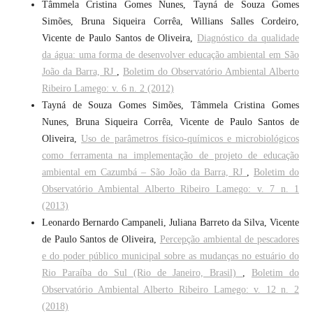
Tâmmela Cristina Gomes Nunes, Tayná de Souza Gomes
Simões, Bruna Siqueira Corrêa, Willians Salles Cordeiro,
Vicente de Paulo Santos de Oliveira,
Diagnóstico da qualidade
da água: uma forma de desenvolver educação ambiental em São
João da Barra, RJ
,
Boletim do Observatório Ambiental Alberto
Ribeiro Lamego: v. 6 n. 2 (2012)
Tayná de Souza Gomes Simões, Tâmmela Cristina Gomes
Nunes, Bruna Siqueira Corrêa, Vicente de Paulo Santos de
Oliveira,
Uso de parâmetros físico-químicos e microbiológicos
como ferramenta na implementação de projeto de educação
ambiental em Cazumbá – São João da Barra, RJ
,
Boletim do
Observatório Ambiental Alberto Ribeiro Lamego: v. 7 n. 1
(2013)
Leonardo Bernardo Campaneli, Juliana Barreto da Silva, Vicente
de Paulo Santos de Oliveira,
Percepção ambiental de pescadores
e do poder público municipal sobre as mudanças no estuário do
Rio Paraíba do Sul (Rio de Janeiro, Brasil)
,
Boletim do
Observatório Ambiental Alberto Ribeiro Lamego: v. 12 n. 2
(2018)