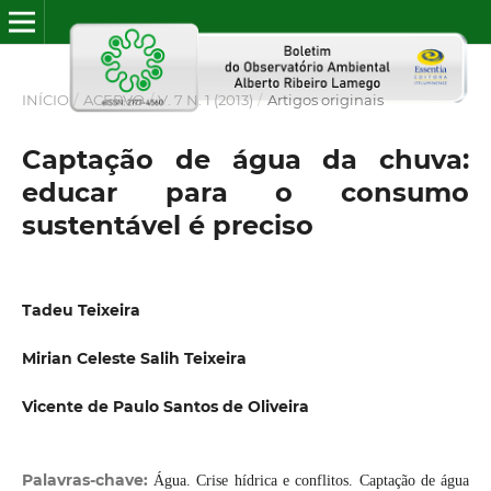
INÍCIO
/
ACERVO
/
V. 7 N. 1 (2013)
/
Artigos originais
Captação de água da chuva:
educar para o consumo
sustentável é preciso
Tadeu Teixeira
Mirian Celeste Salih Teixeira
Vicente de Paulo Santos de Oliveira
Palavras-chave:
Água. Crise hídrica e conflitos. Captação de água