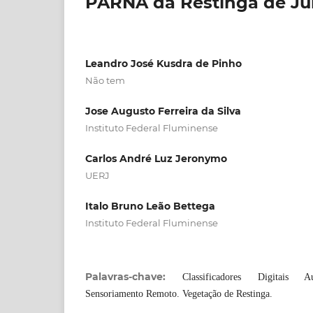
PARNA da Restinga de Juru
Leandro José Kusdra de Pinho
Não tem
Jose Augusto Ferreira da Silva
Instituto Federal Fluminense
Carlos André Luz Jeronymo
UERJ
Italo Bruno Leão Bettega
Instituto Federal Fluminense
Palavras-chave:
Classificadores Digitais Au
Sensoriamento Remoto. Vegetação de Restinga.