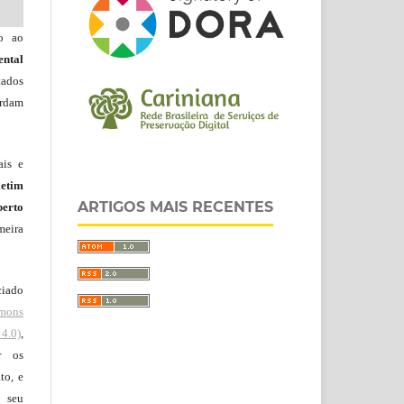
do ao
ntal
tados
ordam
ais e
letim
ARTIGOS MAIS RECENTES
erto
meira
ciado
mons
4.0)
,
r os
to, e
 seu