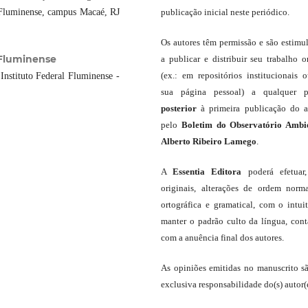
FFluminense, campus Macaé, RJ
publicação inicial neste periódico.
Os autores têm permissão e são estimu
 Fluminense
a publicar e distribuir seu trabalho o
(ex.: em repositórios institucionais 
nstituto Federal Fluminense -
sua página pessoal) a qualquer p
posterior
à primeira publicação do a
pelo
Boletim do Observatório Ambi
Alberto Ribeiro Lamego
.
A
Essentia Editora
poderá efetuar
originais, alterações de ordem norma
ortográfica e gramatical, com o intui
manter o padrão culto da língua, con
com a anuência final dos autores.
As opiniões emitidas no manuscrito s
exclusiva responsabilidade do(s) autor(e