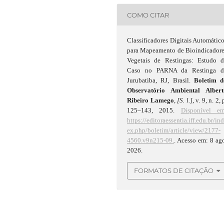
COMO CITAR
Classificadores Digitais Automátic
para Mapeamento de Bioindicadore
Vegetais de Restingas: Estudo d
Caso no PARNA da Restinga d
Jurubatiba, RJ, Brasil.
Boletim d
Observatório Ambiental Albert
Ribeiro Lamego
,
[S. l.]
, v. 9, n. 2, 
125–143, 2015.
Disponível em
https://editoraessentia.iff.edu.br/in
ex.php/boletim/article/view/2177-
4560.v9n215-09.
. Acesso em: 8 ag
2026.
FORMATOS DE CITAÇÃO