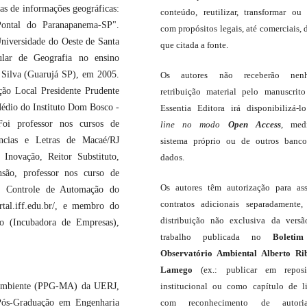
mas de informações geográficas:
conteúdo, reutilizar, transformar ou c
 Pontal do Paranapanema-SP".
com propósitos legais, até comerciais, 
Universidade do Oeste de Santa
que citada a fonte.
ular de Geografia no ensino
 Silva (Guarujá SP), em 2005.
Os autores não receberão nen
ção Local Presidente Prudente
retribuição material pelo manuscrit
édio do Instituto Dom Bosco -
Essentia Editora irá disponibilizá-
oi professor nos cursos de
line
no modo
Open Access
, med
ências e Letras de Macaé/RJ
sistema próprio ou de outros banc
Inovação, Reitor Substituto,
dados.
são, professor nos curso de
Os autores têm autorização para as
e Controle de Automação do
contratos adicionais separadamente,
rtal.iff.edu.br/, e membro do
distribuição não exclusiva da vers
o (Incubadora de Empresas),
trabalho publicada no
Boleti
Observatório Ambiental Alberto Ri
Lamego
(ex.: publicar em reposit
Ambiente (PPG-MA) da UERJ,
institucional ou como capítulo de li
Pós-Graduação em Engenharia
com reconhecimento de autor