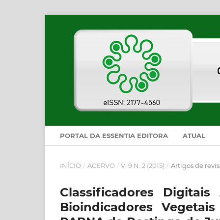
PORTAL DA ESSENTIA EDITORA
ATUAL
INÍCIO
/
ACERVO
/
V. 9 N. 2 (2015)
/
Artigos de revi
Classificadores Digita
Bioindicadores Vegetai