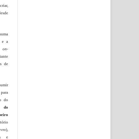
riar,
desde
huma
o e a
lo
on-
iante
os de
sumir
 para
ão do
m do
beiro
ório
vro),
ia e