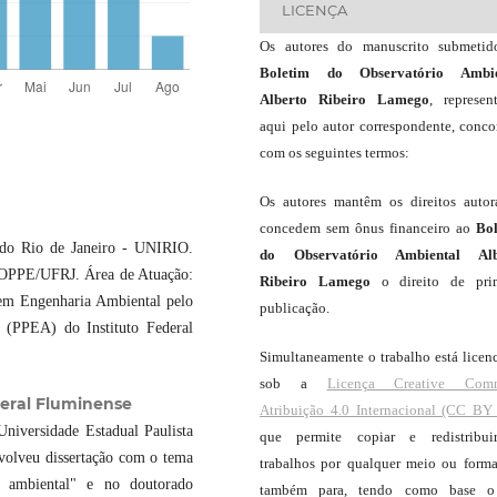
LICENÇA
Os autores do manuscrito submeti
Boletim do Observatório Ambie
Alberto Ribeiro Lamego
, represen
aqui pelo autor correspondente, conc
com os seguintes termos:
Os autores mantêm os direitos autor
concedem sem ônus financeiro ao
Bo
 do Rio de Janeiro - UNIRIO.
do Observatório Ambiental Alb
COPPE/UFRJ. Área de Atuação:
Ribeiro Lamego
o direito de pri
em Engenharia Ambiental pelo
publicação.
(PPEA) do Instituto Federal
Simultaneamente o trabalho está licen
sob a
Licença Creative Com
ederal Fluminense
Atribuição 4.0 Internacional (CC BY 
niversidade Estadual Paulista
que permite copiar e redistribui
volveu dissertação com o tema
trabalhos por qualquer meio ou forma
o ambiental" e no doutorado
também para, tendo como base o