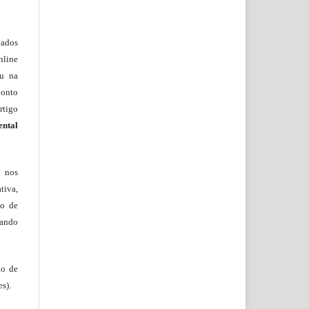
lados
nline
ou na
onto
rtigo
ental
, nos
tiva,
to de
tando
ão de
s).