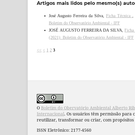
Artigos mais lidos pelo mesmo(s) auto
José Augusto Ferreira da Silva,
Ficha Técnica
Boletim do Observatório Ambiental - IFF
JOSÉ AUGUSTO FERREIRA DA SILVA,
Ficha
(2021): Boletim do Observatório Ambiental - IFF
<<
<
1
2
3
O
Boletim do Obervatório Ambiental Alberto Ri
Internacional
. Os usuários têm permissão para 
reutilizar, transformar ou criar, com propósitos 
ISSN Eletrônico: 2177-4560