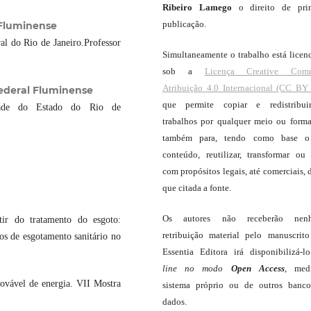
Ribeiro Lamego
o direito de pri
publicação.
 Fluminense
l do Rio de Janeiro.Professor
Simultaneamente o trabalho está licen
sob a
Licença Creative Com
Atribuição 4.0 Internacional (CC BY 
Federal Fluminense
que permite copiar e redistribui
dade do Estado do Rio de
trabalhos por qualquer meio ou forma
também para, tendo como base o
conteúdo, reutilizar, transformar ou c
com propósitos legais, até comerciais, 
que citada a fonte.
Os autores não receberão nen
ir do tratamento do esgoto:
retribuição material pelo manuscrit
ços de esgotamento sanitário no
Essentia Editora irá disponibilizá-
line
no modo
Open Access
, med
ovável de energia. VII Mostra
sistema próprio ou de outros banc
dados.