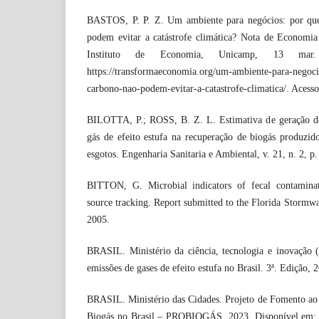
BASTOS, P. P. Z. Um ambiente para negócios: por qu
podem evitar a catástrofe climática? Nota de Economia
Instituto de Economia, Unicamp, 13 mar.
https://transformaeconomia.org/um-ambiente-para-negoc
carbono-nao-podem-evitar-a-catastrofe-climatica/. Acess
BILOTTA, P.; ROSS, B. Z. L. Estimativa de geração de
gás de efeito estufa na recuperação de biogás produzid
esgotos. Engenharia Sanitaria e Ambiental, v. 21, n. 2, p
BITTON, G. Microbial indicators of fecal contaminati
source tracking. Report submitted to the Florida Stormwat
2005.
BRASIL. Ministério da ciência, tecnologia e inovação 
emissões de gases de efeito estufa no Brasil. 3ª. Edição, 
BRASIL. Ministério das Cidades. Projeto de Fomento ao
Biogás no Brasil – PROBIOGÁS. 2023. Disponível em: h