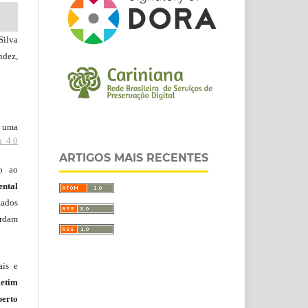
ilva
ndez,
b uma
n 4.0
ARTIGOS MAIS RECENTES
do ao
ntal
tados
ordam
ais e
letim
erto