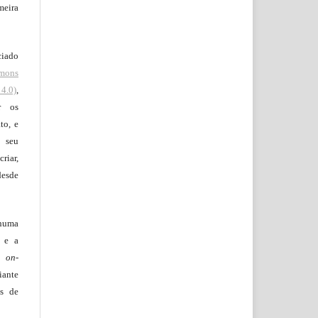
meira
ciado
mons
4.0)
,
r os
to, e
 seu
riar,
desde
huma
o e a
lo
on-
iante
os de