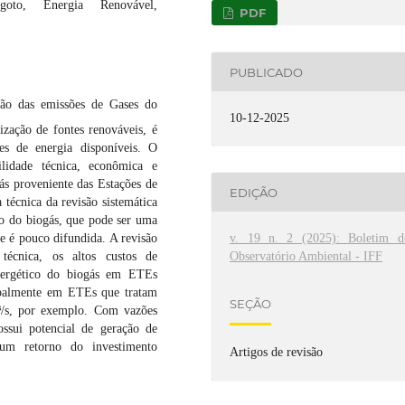
oto, Energia Renovável,
PDF
PUBLICADO
ão das emissões de Gases do
10-12-2025
ização de fontes renováveis, é
es de energia disponíveis. O
ilidade técnica, econômica e
gás proveniente das Estações de
EDIÇÃO
 técnica da revisão sistemática
to do biogás, que pode ser uma
e é pouco difundida. A revisão
v. 19 n. 2 (2025): Boletim d
 técnica, os altos custos de
Observatório Ambiental - IFF
nergético do biogás em ETEs
cipalmente em ETEs que tratam
SEÇÃO
³/s, por exemplo. Com vazões
ossui potencial de geração de
um retorno do investimento
Artigos de revisão