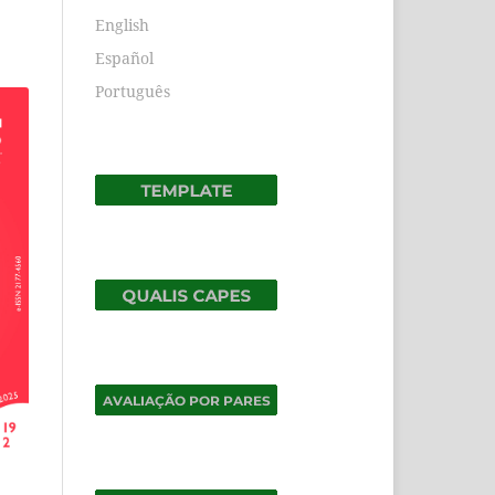
English
Español
Português