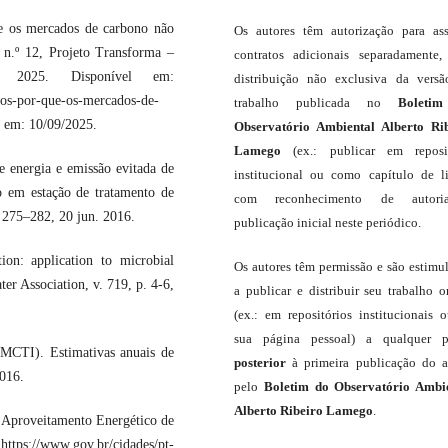
e os mercados de carbono não
Os autores têm autorização para as
 n.º 12, Projeto Transforma –
contratos adicionais separadamente,
 2025. Disponível em:
distribuição não exclusiva da vers
ios-por-que-os-mercados-de-
trabalho publicada no
Boleti
o em: 10/09/2025.
Observatório Ambiental Alberto Ri
Lamego
(ex.: publicar em reposit
 energia e emissão evitada de
institucional ou como capítulo de li
o em estação de tratamento de
com reconhecimento de autor
. 275–282, 20 jun. 2016.
publicação inicial neste periódico.
on: application to microbial
Os autores têm permissão e são estimu
er Association, v. 719, p. 4-6,
a publicar e distribuir seu trabalho o
(ex.: em repositórios institucionais 
sua página pessoal) a qualquer p
(MCTI). Estimativas anuais de
posterior
à primeira publicação do a
2016.
pelo
Boletim do Observatório Ambi
Alberto Ribeiro Lamego
.
 Aproveitamento Energético de
ttps://www.gov.br/cidades/pt-