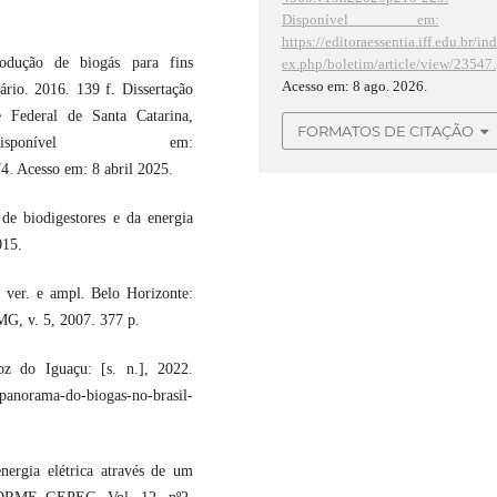
Disponível em:
https://editoraessentia.iff.edu.br/in
dução de biogás para fins
ex.php/boletim/article/view/23547.
Acesso em: 8 ago. 2026.
ário. 2016. 139 f. Dissertação
 Federal de Santa Catarina,
FORMATOS DE CITAÇÃO
isponível em:
4. Acesso em: 8 abril 2025.
e biodigestores e da energia
015.
ver. e ampl. Belo Horizonte:
G, v. 5, 2007. 377 p.
 do Iguaçu: [s. n.], 2022.
-panorama-do-biogas-no-brasil-
ergia elétrica através de um