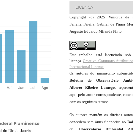
LICENÇA
Copyright (c) 2025 Vinícius da S
Ferreira Pereira, Gabriel de Pinna Me
Augusto Eduardo Miranda Pinto
Este trabalho está licenciado so
licença
Creative Commons Attributio
International License
.
Os autores do manuscrito submeti
Boletim do Observatório Ambie
Alberto Ribeiro Lamego
, represen
aqui pelo autor correspondente, conc
com os seguintes termos:
Os autores mantêm os direitos autor
concedem sem ônus financeiro ao
Bo
 Federal Fluminense
do Observatório Ambiental Alb
l do Rio de Janeiro.