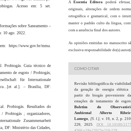
A
Essentia Editora
poderá efetuar
probiogas. Acesso em: 5 set.
originais, alterações de ordem norma
ortográfica e gramatical, com o intui
manter o padrão culto da língua, con
nformações sobre Saneamento –
com a anuência final dos autores.
m: 10 ago. 2022.
As opiniões emitidas no manuscrito s
em: https://www.gov.br/mma.
exclusiva responsabilidade do(s) autor(e
. Probiogás. Guia técnico de
COMO CITAR
tamento de esgoto / Probiogás;
ellschaft für Internationale
Revisão bibliográfica da viabilida
...[et al.]. – Brasília, DF:
da geração de energia elétrica 
partir do biogás proveniente da
estações de tratamento de esgoto
l. Probiogás. Resultados do
Boletim do Observatóri
Ambiental Alberto Ribeir
 / Probiogás ; organizadores,
Lamego
,
[S. l.]
, v. 19, n. 2, p. 21
nternationale Zusammenarbeit
229, 2025.
DOI: 10.19180/2177
ia, DF: Ministério das Cidades,
4560.v19n22025p210-229.