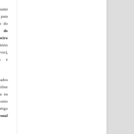
sumir
 para
ão do
m do
beiro
ório
vro),
ia e
lados
nline
ou na
onto
rtigo
ental