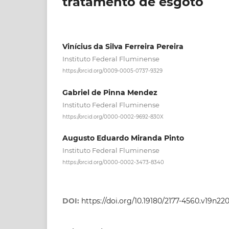
tratamento de esgoto
Vinícius da Silva Ferreira Pereira
Instituto Federal Fluminense
https://orcid.org/0009-0005-0737-9329
Gabriel de Pinna Mendez
Instituto Federal Fluminense
https://orcid.org/0000-0002-9692-830X
Augusto Eduardo Miranda Pinto
Instituto Federal Fluminense
https://orcid.org/0000-0002-3473-8340
DOI:
https://doi.org/10.19180/2177-4560.v19n2