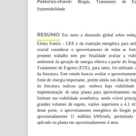
Palavras-chave:
Biogás, Tratamento de Esg
Sustentabilidade
RESUMO
Em meio a discussão global sobre reduç
Efeito Estufa – GEE e da transição energética para util
crucial considerar o aproveitamento de todas as font
presente trabalho tem por finalidade avaliar a viab
ambiental da geração de energia elétrica a partir do bio
Tratamento de Esgotos (ETE), para tanto, foi utilizado a
da literatura. Este estudo buscou avaliar o aproveitamen
fonte de energia importante, porém ainda nos dias de hoj
da literatura indicou que, embora haja viabilidade
implementação de uma planta para aproveitamento e
limitam sua viabilidade econômica, sendo viável prin
grandes volumes de esgoto, vazões superiores a 4,1 m
desse porte, o aproveitamento energético do biogás p
aproximadamente 11 milhões kWh/mês, permitindo 
aplicado na planta em aproximadamente 4 anos.