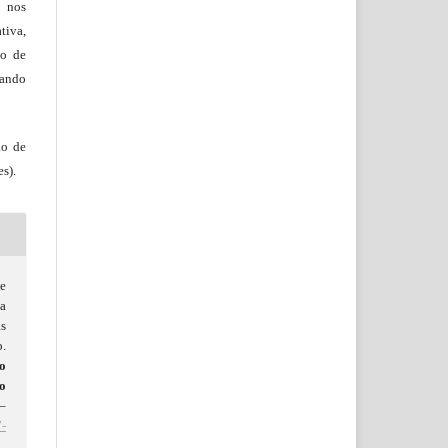
, nos
tiva,
to de
tando
ão de
s).
de
a
s
.
o
o
0–
-