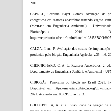
2016.
CABRAL, Carolina Bayer Gomes. Avaliação da pro
energéticos em reatores anaeróbios tratando esgoto sanit
(Mestrado em Engenharia Ambiental) – Universidade
Florianópolis, 2016. D
https://repositorio.ufsc.br/xmlui/handle/123456789/16907
CALZA, Lana F. Avaliação dos custos de implantação d
produzida pelo biogás. Engenharia Agrícola, v.35, n.6, 2
CHERNICHARO, C. A. L. Reatores Anaeróbios. 2. ed. 
Departamento de Engenharia Sanitária e Ambiental - UFM
CIBIOGÁS. Panorama do biogás no Brasil 2021. Foz
Disponível em: https://materiais.cibiogas.org/download
2021. Acessado em: 05/09/25, às 12h31.
COLDEBELLA, A. et al. Viabilidade da geração de en