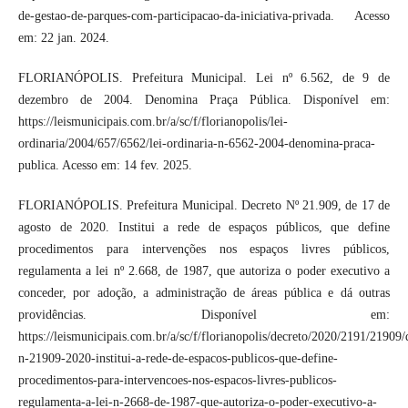
de-gestao-de-parques-com-participacao-da-iniciativa-privada. Acesso
em: 22 jan. 2024.
FLORIANÓPOLIS. Prefeitura Municipal. Lei nº 6.562, de 9 de
dezembro de 2004. Denomina Praça Pública. Disponível em:
https://leismunicipais.com.br/a/sc/f/florianopolis/lei-
ordinaria/2004/657/6562/lei-ordinaria-n-6562-2004-denomina-praca-
publica. Acesso em: 14 fev. 2025.
FLORIANÓPOLIS. Prefeitura Municipal. Decreto Nº 21.909, de 17 de
agosto de 2020. Institui a rede de espaços públicos, que define
procedimentos para intervenções nos espaços livres públicos,
regulamenta a lei nº 2.668, de 1987, que autoriza o poder executivo a
conceder, por adoção, a administração de áreas pública e dá outras
providências. Disponível em:
https://leismunicipais.com.br/a/sc/f/florianopolis/decreto/2020/2191/21909/
n-21909-2020-institui-a-rede-de-espacos-publicos-que-define-
procedimentos-para-intervencoes-nos-espacos-livres-publicos-
regulamenta-a-lei-n-2668-de-1987-que-autoriza-o-poder-executivo-a-