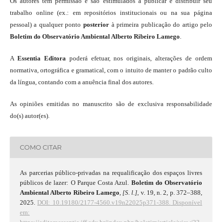
Os autores têm permissão e são estimulados a publicar e distribuir seu
trabalho online (ex.: em repositórios institucionais ou na sua página
pessoal) a qualquer ponto
posterior
à primeira publicação do artigo pelo
Boletim do Observatório Ambiental Alberto Ribeiro Lamego
.
A
Essentia Editora
poderá efetuar, nos originais, alterações de ordem
normativa, ortográfica e gramatical, com o intuito de manter o padrão culto
da língua, contando com a anuência final dos autores.
As opiniões emitidas no manuscrito são de exclusiva responsabilidade
do(s) autor(es).
COMO CITAR
As parcerias público-privadas na requalificação dos espaços livres
públicos de lazer: O Parque Costa Azul.
Boletim do Observatório
Ambiental Alberto Ribeiro Lamego
,
[S. l.]
, v. 19, n. 2, p. 372–388,
2025.
DOI: 10.19180/2177-4560.v19n22025p371-388.
Disponível
em: