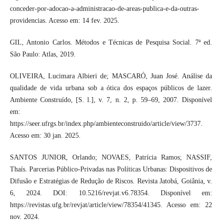
conceder-por-adocao-a-administracao-de-areas-publica-e-da-outras-
providencias. Acesso em: 14 fev. 2025.
GIL, Antonio Carlos. Métodos e Técnicas de Pesquisa Social. 7ª ed.
São Paulo: Atlas, 2019.
OLIVEIRA, Lucimara Albieri de; MASCARÓ, Juan José. Análise da
qualidade de vida urbana sob a ótica dos espaços públicos de lazer.
Ambiente Construído, [S. l.], v. 7, n. 2, p. 59–69, 2007. Disponível
em:
https://seer.ufrgs.br/index.php/ambienteconstruido/article/view/3737.
Acesso em: 30 jan. 2025.
SANTOS JUNIOR, Orlando; NOVAES, Patrícia Ramos; NASSIF,
Thaís. Parcerias Público-Privadas nas Políticas Urbanas: Dispositivos de
Difusão e Estratégias de Redução de Riscos. Revista Jatobá, Goiânia, v.
6, 2024. DOI: 10.5216/revjat.v6.78354. Disponível em:
https://revistas.ufg.br/revjat/article/view/78354/41345. Acesso em: 22
nov. 2024.