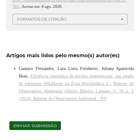
https://editoraessentia.iff.edu.br/index.php/boletim/article/view/23
584.
. Acesso em: 8 ago. 2026.
FORMATOS DE CITAÇÃO
Artigos mais lidos pelo mesmo(s) autor(es)
Gustavo Fernandes, Lara Lima Felisberto, Juliana Aparecida
Biasi,
Eficiência energética de abrigos emergenciais: um estudo
de estruturas WikiHouse na Zona Bioclimática 2
,
Boletim do
Observatório Ambiental Alberto Ribeiro Lamego: v. 18 n. 1
(2024): Boletim do Observatório Ambiental - IFF
ENVIAR SUBMISSÃO