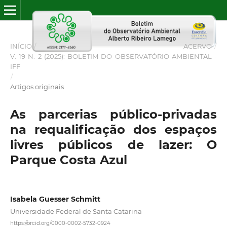
INÍCIO
/
ACERVO
/
V. 19 N. 2 (2025): BOLETIM DO OBSERVATÓRIO AMBIENTAL -
IFF
/
Artigos originais
As parcerias público-privadas
na requalificação dos espaços
livres públicos de lazer: O
Parque Costa Azul
Isabela Guesser Schmitt
Universidade Federal de Santa Catarina
https://orcid.org/0000-0002-5732-0924