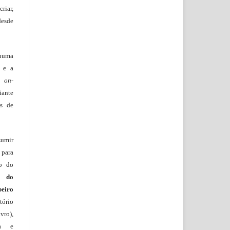
riar,
desde
huma
o e a
lo
on-
iante
os de
sumir
 para
ão do
m do
beiro
ório
vro),
ia e