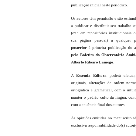
publicação inicial neste periódico.
Os autores têm permissão e são estimu
a publicar e distribuir seu trabalho o
(ex.: em repositórios institucionais 
sua página pessoal) a qualquer p
posterior
à primeira publicação do a
pelo
Boletim do Observatório Ambi
Alberto Ribeiro Lamego
.
A
Essentia Editora
poderá efetuar
originais, alterações de ordem norma
ortográfica e gramatical, com o intui
manter o padrão culto da língua, con
com a anuência final dos autores.
As opiniões emitidas no manuscrito s
exclusiva responsabilidade do(s) autor(e