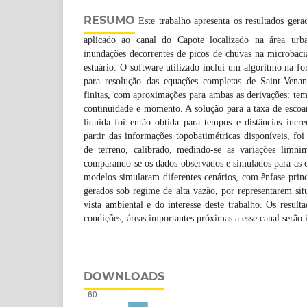
RESUMO
Este trabalho apresenta os resultados ger
aplicado ao canal do Capote localizado na área urb
inundações decorrentes de picos de chuvas na microbaci
estuário. O software utilizado inclui um algoritmo na fo
para resolução das equações completas de Saint-Venan
finitas, com aproximações para ambas as derivações: temp
continuidade e momento. A solução para a taxa de escoa
líquida foi então obtida para tempos e distâncias incr
partir das informações topobatimétricas disponíveis, fo
de terreno, calibrado, medindo-se as variações limni
comparando-se os dados observados e simulados para as c
modelos simularam diferentes cenários, com ênfase prin
gerados sob regime de alta vazão, por representarem sit
vista ambiental e do interesse deste trabalho. Os result
condições, áreas importantes próximas a esse canal serã
DOWNLOADS