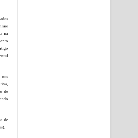
lados
nline
ou na
onto
rtigo
ental
, nos
tiva,
to de
tando
ão de
s).