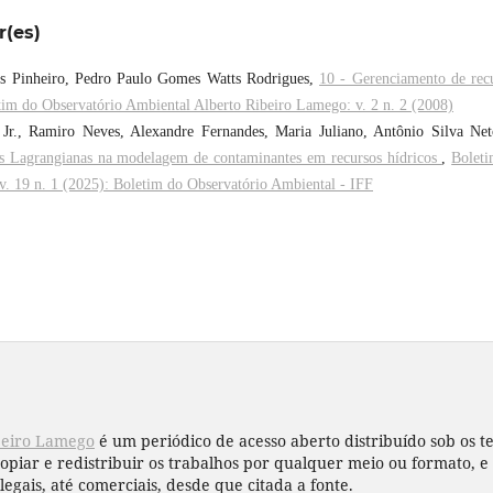
r(es)
es Pinheiro, Pedro Paulo Gomes Watts Rodrigues,
10 - Gerenciamento de rec
tim do Observatório Ambiental Alberto Ribeiro Lamego: v. 2 n. 2 (2008)
Jr., Ramiro Neves, Alexandre Fernandes, Maria Juliano, Antônio Silva Ne
ulas Lagrangianas na modelagem de contaminantes em recursos hídricos
,
Bolet
. 19 n. 1 (2025): Boletim do Observatório Ambiental - IFF
beiro Lamego
é um periódico de acesso aberto distribuído sob os 
copiar e redistribuir os trabalhos por qualquer meio ou formato,
legais, até comerciais, desde que citada a fonte.