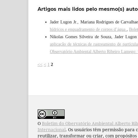
Artigos mais lidos pelo mesmo(s) auto
Jader Lugon Jr., Mariana Rodrigues de Carvalha
hídricos e enquadramento de corpos d’água
,
Bole
Nikolas Gomes Silveira de Souza, Jader Lugon 
aplicação de técnicas de rastreamento de partíc
Observatório Ambiental Alberto Ribeiro Lamego: v
<<
<
1
2
O
Boletim do Obervatório Ambiental Alberto Ri
Internacional
. Os usuários têm permissão para 
reutilizar, transformar ou criar, com propósitos 