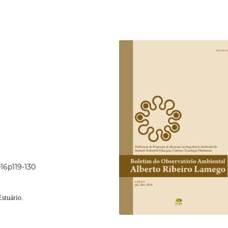
016p119-130
stuário.