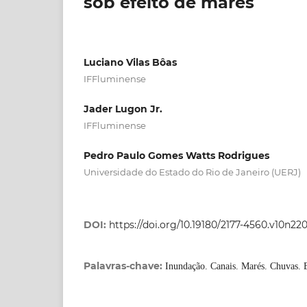
sob efeito de marés
Luciano Vilas Bôas
IFFluminense
Jader Lugon Jr.
IFFluminense
Pedro Paulo Gomes Watts Rodrigues
Universidade do Estado do Rio de Janeiro (UERJ)
DOI:
https://doi.org/10.19180/2177-4560.v10n22
Palavras-chave:
Inundação. Canais. Marés. Chuvas. E