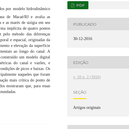
PDF
ados por modelo hidrodinâmico
ana de Macaé/RJ e avalia as
a e as marés de sizígia em seu
PUBLICADO
rma implícita de quatro pontos
t pelo método das diferenças
30-12-2016
oral e espacial, originadas da
mento e elevação da superfície
ementais ao longo do canal. A
i construído um modelo digital
EDIÇÃO
métricas do canal e vazões, e
ondições de picos e baixas. Os
cipalmente naqueles que foram
v. 10 n. 2 (2016)
uação mais crítica do ponto de
ados mostraram que, para essas
o inundadas.
SEÇÃO
Artigos originais