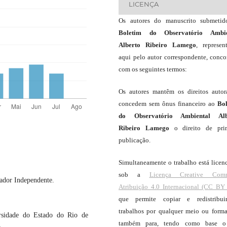
LICENÇA
Os autores do manuscrito submeti
Boletim do Observatório Ambie
Alberto Ribeiro Lamego
, represen
aqui pelo autor correspondente, conc
com os seguintes termos:
Os autores mantêm os direitos autor
concedem sem ônus financeiro ao
Bo
do Observatório Ambiental Alb
Ribeiro Lamego
o direito de pri
publicação.
Simultaneamente o trabalho está licen
sob a
Licença Creative Com
ador Independente.
Atribuição 4.0 Internacional (CC BY 
que permite copiar e redistribui
trabalhos por qualquer meio ou forma
sidade do Estado do Rio de
também para, tendo como base o