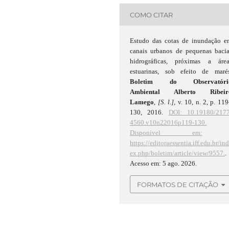
COMO CITAR
Estudo das cotas de inundação e
canais urbanos de pequenas bacia
hidrográficas, próximas a área
estuarinas, sob efeito de marés
Boletim do Observatóri
Ambiental Alberto Ribeir
Lamego
,
[S. l.]
, v. 10, n. 2, p. 11
130, 2016.
DOI: 10.19180/2177
4560.v10n22016p119-130.
Disponível em:
https://editoraessentia.iff.edu.br/in
ex.php/boletim/article/view/9557.
.
Acesso em: 5 ago. 2026.
FORMATOS DE CITAÇÃO