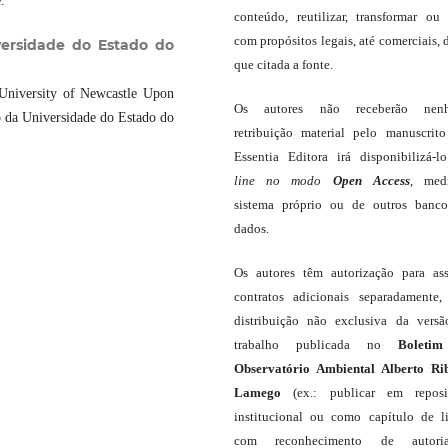
.
conteúdo, reutilizar, transformar ou c
com propósitos legais, até comerciais, 
ersidade do Estado do
que citada a fonte.
University of Newcastle Upon
Os autores não receberão nen
o da Universidade do Estado do
retribuição material pelo manuscrit
Essentia Editora irá disponibilizá-
line
no modo
Open Access
, med
sistema próprio ou de outros banc
dados.
Os autores têm autorização para as
contratos adicionais separadamente,
distribuição não exclusiva da vers
trabalho publicada no
Boleti
Observatório Ambiental Alberto Ri
Lamego
(ex.: publicar em reposit
institucional ou como capítulo de li
com reconhecimento de autor