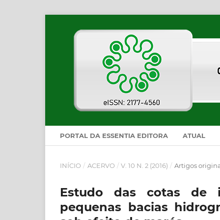
PORTAL DA ESSENTIA EDITORA
ATUAL
INÍCIO
/
ACERVO
/
V. 10 N. 2 (2016)
/
Artigos origin
Estudo das cotas de 
pequenas bacias hidrográ