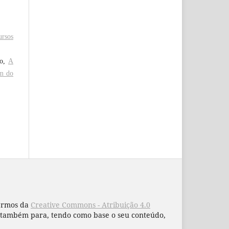
ursos
to,
A
im do
termos da
Creative Commons - Atribuição 4.0
 e também para, tendo como base o seu conteúdo,