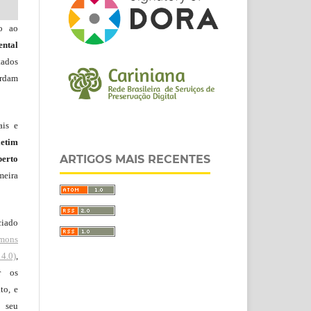
do ao
ntal
tados
ordam
ais e
letim
ARTIGOS MAIS RECENTES
erto
meira
ciado
mons
4.0)
,
r os
to, e
 seu