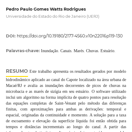
Pedro Paulo Gomes Watts Rodrigues
Universidade do Estado do Rio de Janeiro (UERJ)
DOI:
https://doi.org/10.19180/2177-4560.v10n22016p119-130
Palavras-chave:
Inundação. Canais. Marés. Chuvas. Estuário.
RESUMO
Este trabalho apresenta os resultados gerados por modelo
hidrodinâmico aplicado ao canal do Capote localizado na área urbana de
Macaé/RJ e avalia as inundações decorrentes de picos de chuvas na
microbacia e as marés de sizígia em seu estuário. O software utilizado
inclui um algoritmo na forma implícita de quatro pontos para resolução
das equações completas de Saint-Venant pelo método das diferenças
finitas, com aproximações para ambas as derivações: temporal e
espacial, originadas da continuidade e momento. A solução para a taxa
de escoamento e elevação da superfície líquida foi então obtida para
tempos e distâncias incrementais ao longo do canal. A partir das