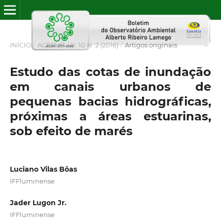
INÍCIO
/
ACERVO
/
V. 10 N. 2 (2016)
/
Artigos originais
Estudo das cotas de inundação
em canais urbanos de
pequenas bacias hidrográficas,
próximas a áreas estuarinas,
sob efeito de marés
Luciano Vilas Bôas
IFFluminense
Jader Lugon Jr.
IFFluminense