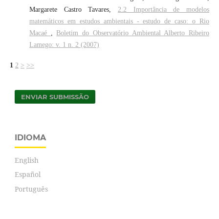
Margarete Castro Tavares,
2.2 Importância de modelos
matemáticos em estudos ambientais - estudo de caso: o Rio
Macaé
,
Boletim do Observatório Ambiental Alberto Ribeiro
Lamego: v. 1 n. 2 (2007)
1
2
>
>>
ENVIAR SUBMISSÃO
IDIOMA
English
Español
Português