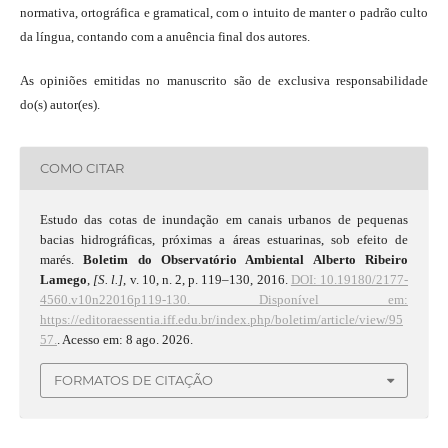
normativa, ortográfica e gramatical, com o intuito de manter o padrão culto
da língua, contando com a anuência final dos autores.
As opiniões emitidas no manuscrito são de exclusiva responsabilidade
do(s) autor(es).
COMO CITAR
Estudo das cotas de inundação em canais urbanos de pequenas
bacias hidrográficas, próximas a áreas estuarinas, sob efeito de
marés.
Boletim do Observatório Ambiental Alberto Ribeiro
Lamego
,
[S. l.]
, v. 10, n. 2, p. 119–130, 2016.
DOI: 10.19180/2177-
4560.v10n22016p119-130.
Disponível em:
https://editoraessentia.iff.edu.br/index.php/boletim/article/view/95
57.
. Acesso em: 8 ago. 2026.
FORMATOS DE CITAÇÃO