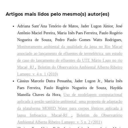
Artigos mais lidos pelo mesmo(s) autor(es)
Adriana Sant’Ana Tenório de Matos, Jader Lugon Júnior, José
Antônio Maciel Pereira, Maria Inês Paes Ferreira, Paulo Rogério
Nogueira de Souza, Pedro Paulo Gomes Watts Rodrigues,
Monitoramento ambiental da qualidade da água no Rio Macaé
associado ao lançamento de efluentes de termelétrica: um estudo
de caso do lançamento de efluentes da UTE Mário Lago no rio
Macaé, RJ
,
Boletim do Observatório Ambiental Alberto Ribeiro
Lamego: v. 4 n. 1 (2010)
Cássius Marcelo Dutra Pessanha, Jader Lugon Jr., Maria Inês
Paes Ferreira, Paulo Rogério Nogueira de Souza, Haydda
Manolla Chaves da Hora,
Uso de modelagem computacional
aplicada à gestão sanitário-ambiental: uma proposta de adaptação
da plataforma MOHID Water para corpos lênticos aplicada à
lagoa Imboacica, Macaé-RJ
,
Boletim do Observatório
Ambiental Alberto Ribeiro Lamego: v. 5 n. 2 (2011)