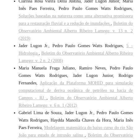
Clarissa Rosa Vieira Della Justina, Jader Lugon Junior, Maria
Inês Paes Ferreira, Pedro Paulo Gomes Watts Rodrigues,
Soluções baseadas na natureza como uma alternativa promissora
para a restauração fluvial e a redução de inundações
,
Boletim do
Observatório Ambiental Alberto Ribeiro Lamego: v. 13 n. 2
(2019)
Jader Lugon Jr., Pedro Paulo Gomes Watts Rodrigues,
5 -
Hidrologia
,
Boletim do Observatório Ambiental Alberto Ribeiro
Lamego: v. 2 n. 2 (2008)
Maria Manuela Fraga Juliano, Ramiro Neves, Pedro Paulo
Gomes Watts Rodrigues, Jader Lugon Junior, Rodrigo
Fernandes,
Aplicação da Plataforma MOHID para simulação
computacional de deriva oceânica de petróleo na bacia de
Campos - RJ
,
Boletim do Observatório Ambiental Alberto
Ribeiro Lamego: v. 6 n. 1 (2012)
Gabriel Lima de Souza, Jader Lugon Jr., Pedro Paulo Gomes
Watts Rodrigues, Haydda Manolla Chaves da Hora, Maria Inês
Paes Ferreira,
Modelagem matemática do baixo curso do rio São
João para estudo de intrusão salina
,
Boletim do Observatório