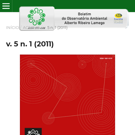
INÍCIO
/
ACERVO
/
v. 5 n. 1 (2011)
v. 5 n. 1 (2011)