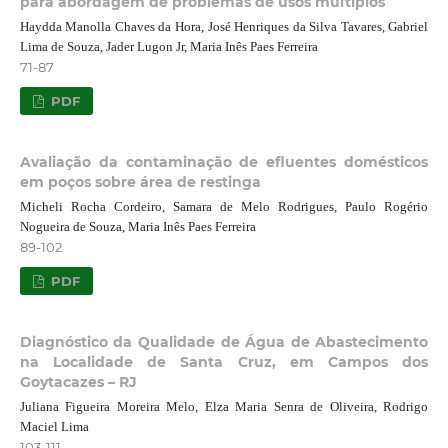
para abordagem de problemas de usos múltiplos
Haydda Manolla Chaves da Hora, José Henriques da Silva Tavares, Gabriel
Lima de Souza, Jader Lugon Jr, Maria Inês Paes Ferreira
71-87
PDF
Avaliação da contaminação de efluentes domésticos
em poços sobre área de restinga
Micheli Rocha Cordeiro, Samara de Melo Rodrigues, Paulo Rogério
Nogueira de Souza, Maria Inês Paes Ferreira
89-102
PDF
Diagnóstico da Qualidade de Água de Abastecimento
na Localidade de Santa Cruz, em Campos dos
Goytacazes – RJ
Juliana Figueira Moreira Melo, Elza Maria Senra de Oliveira, Rodrigo
Maciel Lima
103-111