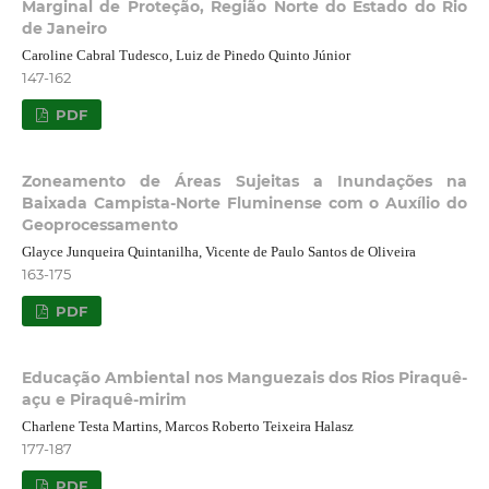
Marginal de Proteção, Região Norte do Estado do Rio
de Janeiro
Caroline Cabral Tudesco, Luiz de Pinedo Quinto Júnior
147-162
PDF
Zoneamento de Áreas Sujeitas a Inundações na
Baixada Campista-Norte Fluminense com o Auxílio do
Geoprocessamento
Glayce Junqueira Quintanilha, Vicente de Paulo Santos de Oliveira
163-175
PDF
Educação Ambiental nos Manguezais dos Rios Piraquê-
açu e Piraquê-mirim
Charlene Testa Martins, Marcos Roberto Teixeira Halasz
177-187
PDF