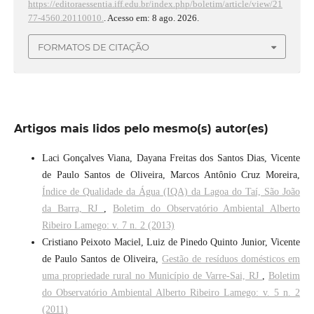
https://editoraessentia.iff.edu.br/index.php/boletim/article/view/21
77-4560.20110010.
. Acesso em: 8 ago. 2026.
FORMATOS DE CITAÇÃO
Artigos mais lidos pelo mesmo(s) autor(es)
Laci Gonçalves Viana, Dayana Freitas dos Santos Dias, Vicente
de Paulo Santos de Oliveira, Marcos Antônio Cruz Moreira,
Índice de Qualidade da Água (IQA) da Lagoa do Taí, São João
da Barra, RJ
,
Boletim do Observatório Ambiental Alberto
Ribeiro Lamego: v. 7 n. 2 (2013)
Cristiano Peixoto Maciel, Luiz de Pinedo Quinto Junior, Vicente
de Paulo Santos de Oliveira,
Gestão de resíduos domésticos em
uma propriedade rural no Município de Varre-Sai, RJ
,
Boletim
do Observatório Ambiental Alberto Ribeiro Lamego: v. 5 n. 2
(2011)