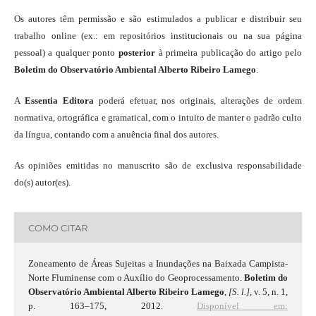
Os autores têm permissão e são estimulados a publicar e distribuir seu
trabalho online (ex.: em repositórios institucionais ou na sua página
pessoal) a qualquer ponto
posterior
à primeira publicação do artigo pelo
Boletim do Observatório Ambiental Alberto Ribeiro Lamego
.
A
Essentia Editora
poderá efetuar, nos originais, alterações de ordem
normativa, ortográfica e gramatical, com o intuito de manter o padrão culto
da língua, contando com a anuência final dos autores.
As opiniões emitidas no manuscrito são de exclusiva responsabilidade
do(s) autor(es).
COMO CITAR
Zoneamento de Áreas Sujeitas a Inundações na Baixada Campista-
Norte Fluminense com o Auxílio do Geoprocessamento.
Boletim do
Observatório Ambiental Alberto Ribeiro Lamego
,
[S. l.]
, v. 5, n. 1,
p. 163–175, 2012.
Disponível em: