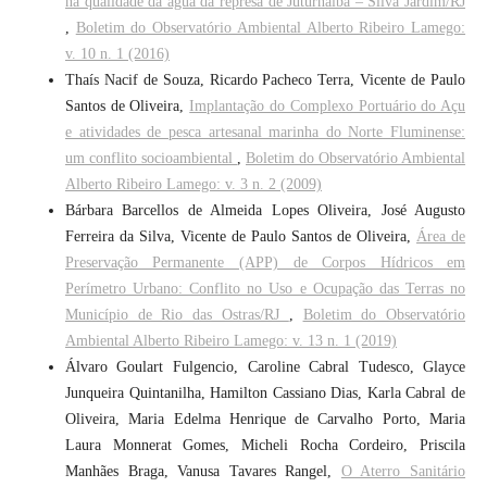
na qualidade da água da represa de Juturnaíba – Silva Jardim/RJ
,
Boletim do Observatório Ambiental Alberto Ribeiro Lamego:
v. 10 n. 1 (2016)
Thaís Nacif de Souza, Ricardo Pacheco Terra, Vicente de Paulo
Santos de Oliveira,
Implantação do Complexo Portuário do Açu
e atividades de pesca artesanal marinha do Norte Fluminense:
um conflito socioambiental
,
Boletim do Observatório Ambiental
Alberto Ribeiro Lamego: v. 3 n. 2 (2009)
Bárbara Barcellos de Almeida Lopes Oliveira, José Augusto
Ferreira da Silva, Vicente de Paulo Santos de Oliveira,
Área de
Preservação Permanente (APP) de Corpos Hídricos em
Perímetro Urbano: Conflito no Uso e Ocupação das Terras no
Município de Rio das Ostras/RJ
,
Boletim do Observatório
Ambiental Alberto Ribeiro Lamego: v. 13 n. 1 (2019)
Álvaro Goulart Fulgencio, Caroline Cabral Tudesco, Glayce
Junqueira Quintanilha, Hamilton Cassiano Dias, Karla Cabral de
Oliveira, Maria Edelma Henrique de Carvalho Porto, Maria
Laura Monnerat Gomes, Micheli Rocha Cordeiro, Priscila
Manhães Braga, Vanusa Tavares Rangel,
O Aterro Sanitário