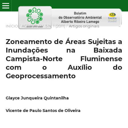
INÍCIO
/
ACERVO
/
V. 5 N. 1 (2011)
/
Artigos originais
Zoneamento de Áreas Sujeitas a
Inundações na Baixada
Campista-Norte Fluminense
com o Auxílio do
Geoprocessamento
Glayce Junqueira Quintanilha
Vicente de Paulo Santos de Oliveira