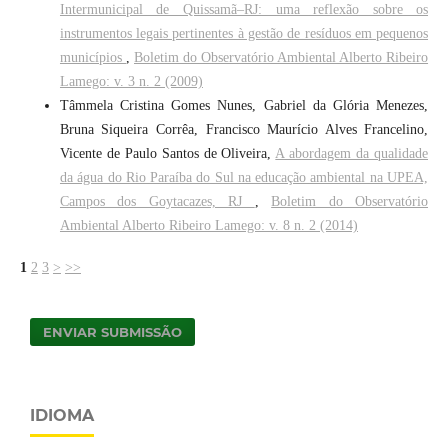
Intermunicipal de Quissamã–RJ: uma reflexão sobre os
instrumentos legais pertinentes à gestão de resíduos em pequenos
municípios
,
Boletim do Observatório Ambiental Alberto Ribeiro
Lamego: v. 3 n. 2 (2009)
Tâmmela Cristina Gomes Nunes, Gabriel da Glória Menezes,
Bruna Siqueira Corrêa, Francisco Maurício Alves Francelino,
Vicente de Paulo Santos de Oliveira,
A abordagem da qualidade
da água do Rio Paraíba do Sul na educação ambiental na UPEA,
Campos dos Goytacazes, RJ
,
Boletim do Observatório
Ambiental Alberto Ribeiro Lamego: v. 8 n. 2 (2014)
1
2
3
>
>>
ENVIAR SUBMISSÃO
IDIOMA