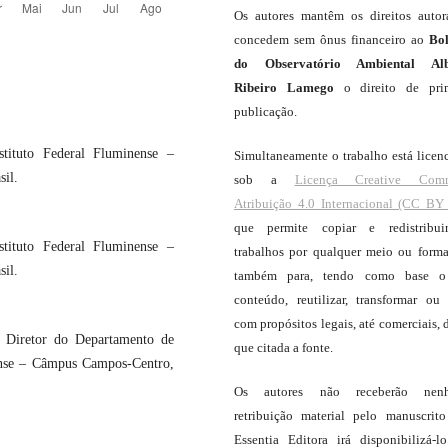
Os autores mantêm os direitos autor
concedem sem ônus financeiro ao
Bo
do Observatório Ambiental Alb
Ribeiro Lamego
o direito de pri
publicação.
tituto Federal Fluminense –
Simultaneamente o trabalho está licen
il.
sob a
Licença Creative Com
Atribuição 4.0 Internacional (CC BY 
que permite copiar e redistribui
tituto Federal Fluminense –
trabalhos por qualquer meio ou forma
il.
também para, tendo como base o
conteúdo, reutilizar, transformar ou c
com propósitos legais, até comerciais, 
 Diretor do Departamento de
que citada a fonte.
ense – Câmpus Campos-Centro,
Os autores não receberão nen
retribuição material pelo manuscrit
Essentia Editora irá disponibilizá-