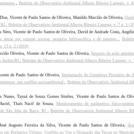
luminense
,
Boletim do Observatório Ambiental Alberto Ribeiro Lamego: v. 4
Dias, Vicente de Paulo Santos de Oliveira, Manildo Marcião de Oliveira,
Qual
, RJ
,
Boletim do Observatório Ambiental Alberto Ribeiro Lamego: v. 7 n. 1 (2
Neto, Vicente de Paulo Santos de Oliveira, David de Andrade Costa, Angéli
de águas por osmose reversa: pesquisa bibliográfica e de patentes
,
Boleti
. 13 n. 2 (2019)
ião Oliveira, Vicente de Paulo Santos de Oliveira,
Impacto da ação antrópi
va Jardim/RJ
,
Boletim do Observatório Ambiental Alberto Ribeiro Lamego: v. 
cente de Paulo Santos de Oliveira,
Implantação do Complexo Portuário do 
luminense: um conflito socioambiental
,
Boletim do Observatório Ambiental Al
s Nunes, Tayná de Souza Gomes Simões, Vicente de Paulo Santos de Oliv
 Maciel, Thaís Nacif de Souza,
Monitoramento de parâmetros físico-quími
o de São João da Barra, RJ
,
Boletim do Observatório Ambiental Alberto Ri
José Augusto Ferreira da Silva, Vicente de Paulo Santos de Oliveira,
Áre
os em Perímetro Urbano: Conflito no Uso e Ocupação das Terras no Municíp