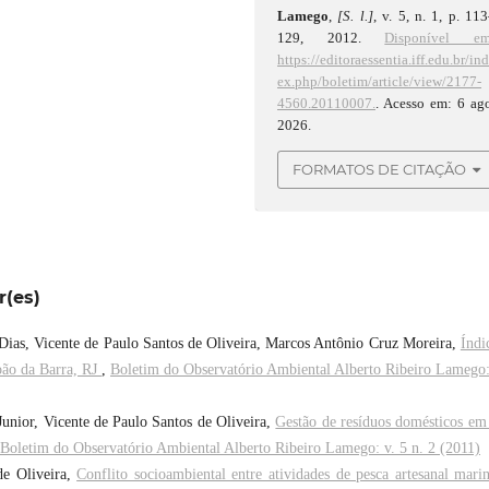
Lamego
,
[S. l.]
, v. 5, n. 1, p. 11
129, 2012.
Disponível em
https://editoraessentia.iff.edu.br/in
ex.php/boletim/article/view/2177-
4560.20110007.
. Acesso em: 6 ag
2026.
FORMATOS DE CITAÇÃO
r(es)
Dias, Vicente de Paulo Santos de Oliveira, Marcos Antônio Cruz Moreira,
Índi
oão da Barra, RJ
,
Boletim do Observatório Ambiental Alberto Ribeiro Lamego:
Junior, Vicente de Paulo Santos de Oliveira,
Gestão de resíduos domésticos e
Boletim do Observatório Ambiental Alberto Ribeiro Lamego: v. 5 n. 2 (2011)
de Oliveira,
Conflito socioambiental entre atividades de pesca artesanal mari