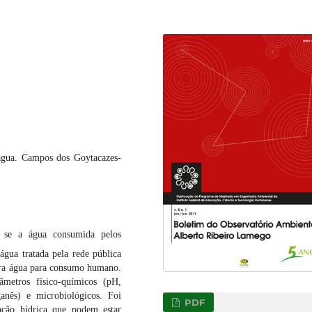
água. Campos dos Goytacazes-
r se a água consumida pelos
água tratada pela rede pública
ara água para consumo humano.
âmetros físico-químicos (pH,
ganês) e microbiológicos. Foi
PDF
ação hídrica que podem estar