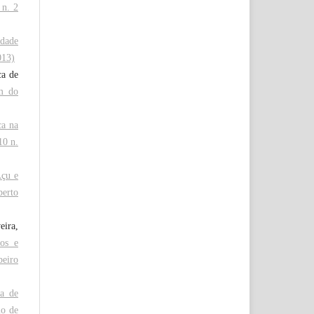
 n. 2
idade
013)
ca de
m do
ca na
10 n.
Açu e
berto
eira,
cos e
beiro
a de
io de