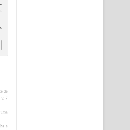
3–
:
d
o.
ce de
 v. 7
m uma
nha e