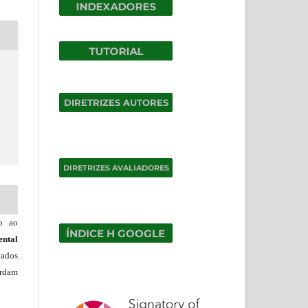
do ao
ntal
tados
ordam