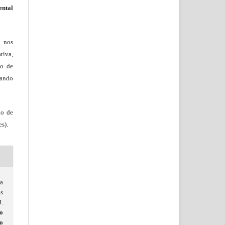
ental
, nos
tiva,
to de
tando
ão de
s).
a
os
.
o
o