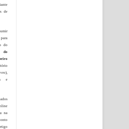
iante
os de
sumir
 para
ão do
m do
beiro
ório
vro),
ia e
lados
nline
ou na
onto
rtigo