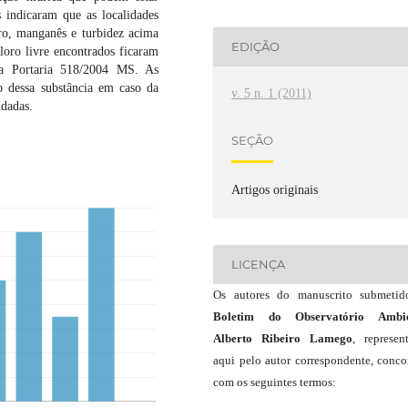
s indicaram que as localidades
ro, manganês e turbidez acima
EDIÇÃO
loro livre encontrados ficaram
a Portaria 518/2004 MS. As
o dessa substância em caso da
v. 5 n. 1 (2011)
udadas.
SEÇÃO
Artigos originais
LICENÇA
Os autores do manuscrito submeti
Boletim do Observatório Ambie
Alberto Ribeiro Lamego
, represen
aqui pelo autor correspondente, conc
com os seguintes termos: