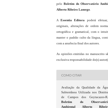
pelo
Boletim do Observatório Ambi
Alberto Ribeiro Lamego
.
A
Essentia Editora
poderá efetuar
originais, alterações de ordem norma
ortográfica e gramatical, com o intui
manter o padrão culto da língua, con
com a anuência final dos autores.
As opiniões emitidas no manuscrito s
exclusiva responsabilidade do(s) autor(e
COMO CITAR
Avaliação da Qualidade da Águ
Subterrânea Utilizada nos Distrit
de Campos dos Goytacazes-RJ
Boletim do Observatóri
Ambiental Alberto Ribeir