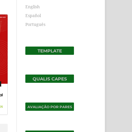
English
Español
Português