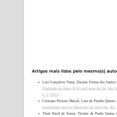
Artigos mais lidos pelo mesmo(s) auto
Laci Gonçalves Viana, Dayana Freitas dos Santos 
Qualidade da Água (IQA) da Lagoa do Taí, São J
n. 2 (2013)
Cristiano Peixoto Maciel, Luiz de Pinedo Quinto 
propriedade rural no Município de Varre-Sai, RJ
,
Thaís Nacif de Souza, Vicente de Paulo Santos 