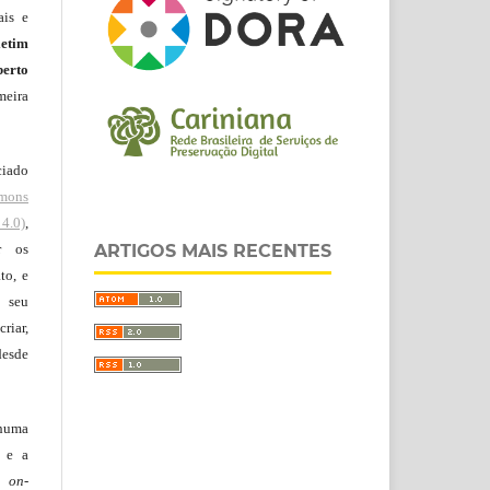
ais e
letim
erto
meira
ciado
mons
4.0)
,
r os
ARTIGOS MAIS RECENTES
to, e
 seu
riar,
desde
huma
o e a
lo
on-