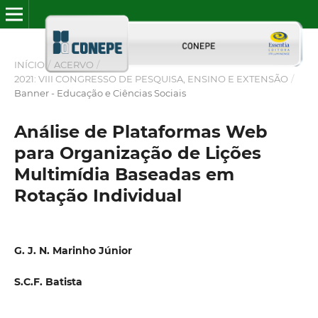
INÍCIO
/
ACERVO
/
2021: VIII CONGRESSO DE PESQUISA, ENSINO E EXTENSÃO
/
Banner - Educação e Ciências Sociais
Análise de Plataformas Web
para Organização de Lições
Multimídia Baseadas em
Rotação Individual
G. J. N. Marinho Júnior
S.C.F. Batista