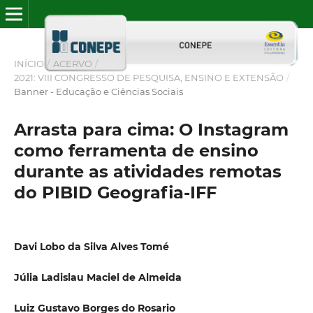
INÍCIO
/
ACERVO
/
2021: VIII CONGRESSO DE PESQUISA, ENSINO E EXTENSÃO
/
Banner - Educação e Ciências Sociais
Arrasta para cima: O Instagram
como ferramenta de ensino
durante as atividades remotas
do PIBID Geografia-IFF
Davi Lobo da Silva Alves Tomé
Júlia Ladislau Maciel de Almeida
Luiz Gustavo Borges do Rosario