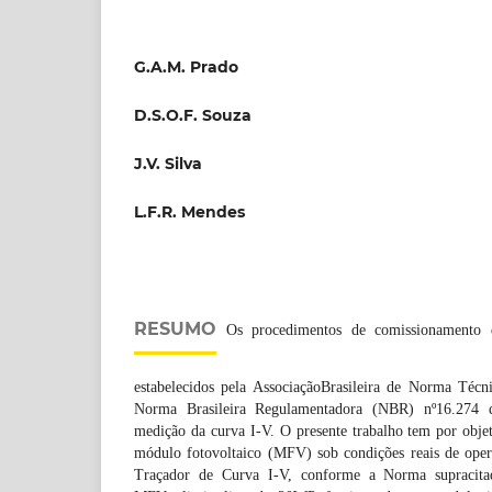
G.A.M. Prado
D.S.O.F. Souza
J.V. Silva
L.F.R. Mendes
RESUMO
Os procedimentos de comissionamento de
estabelecidos pela AssociaçãoBrasileira de Norma Té
Norma Brasileira Regulamentadora (NBR) nº16.274 d
medição da curva I-V. O presente trabalho tem por objet
módulo fotovoltaico (MFV) sob condições reais de ope
Traçador de Curva I-V, conforme a Norma supracitad