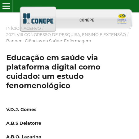
INÍCIO
/
ACERVO
/
2021: VIII CONGRESSO DE PESQUISA, ENSINO E EXTENSÃO
/
Banner - Ciências da Saúde: Enfermagem
Educação em saúde via
plataforma digital como
cuidado: um estudo
fenomenológico
V.D.J. Gomes
A.B.S Delatorre
A.B.O. Lazarino