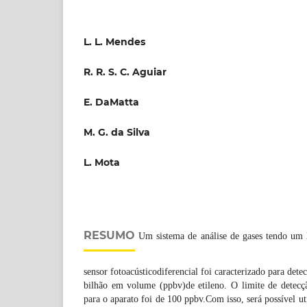
L. L. Mendes
R. R. S. C. Aguiar
E. DaMatta
M. G. da Silva
L. Mota
RESUMO
Um sistema de análise de gases tendo um l
sensor fotoacústicodiferencial foi caracterizado para dete
bilhão em volume (ppbv)de etileno. O limite de detecç
para o aparato foi de 100 ppbv.Com isso, será possível ut