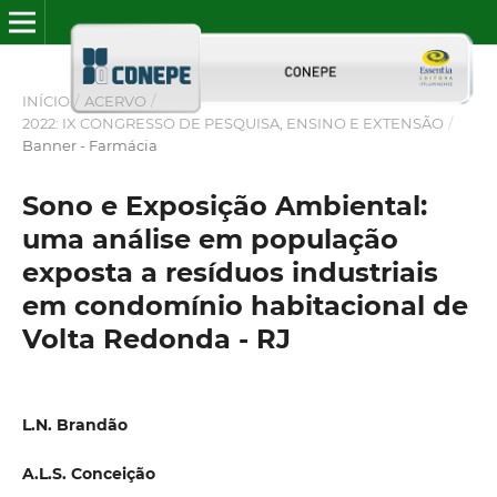
INÍCIO
/
ACERVO
/
2022: IX CONGRESSO DE PESQUISA, ENSINO E EXTENSÃO
/
Banner - Farmácia
Sono e Exposição Ambiental:
uma análise em população
exposta a resíduos industriais
em condomínio habitacional de
Volta Redonda - RJ
L.N. Brandão
A.L.S. Conceição