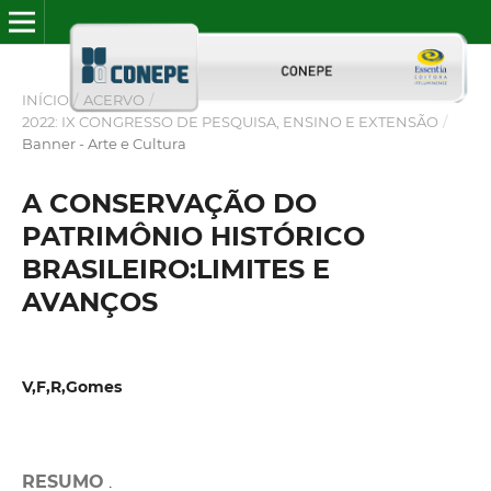
INÍCIO
/
ACERVO
/
2022: IX CONGRESSO DE PESQUISA, ENSINO E EXTENSÃO
/
Banner - Arte e Cultura
A CONSERVAÇÃO DO
PATRIMÔNIO HISTÓRICO
BRASILEIRO:LIMITES E
AVANÇOS
V,F,R,Gomes
RESUMO
.