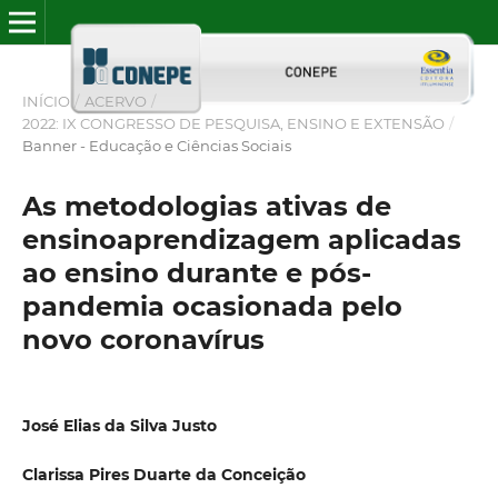
INÍCIO
/
ACERVO
/
2022: IX CONGRESSO DE PESQUISA, ENSINO E EXTENSÃO
/
Banner - Educação e Ciências Sociais
As metodologias ativas de
ensinoaprendizagem aplicadas
ao ensino durante e pós-
pandemia ocasionada pelo
novo coronavírus
José Elias da Silva Justo
Clarissa Pires Duarte da Conceição